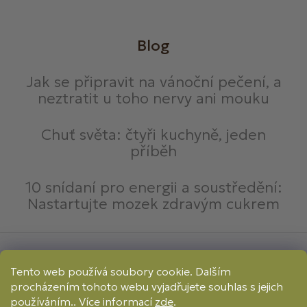
Blog
Jak se připravit na vánoční pečení, a
neztratit u toho nervy ani mouku
Chuť světa: čtyři kuchyně, jeden
příběh
10 snídaní pro energii a soustředění:
Nastartujte mozek zdravým cukrem
Způsoby platby:
Tento web používá soubory cookie. Dalším
Online
Převod
Dobírka
procházením tohoto webu vyjadřujete souhlas s jejich
Způsoby dopravy:
používáním.. Více informací
zde
.