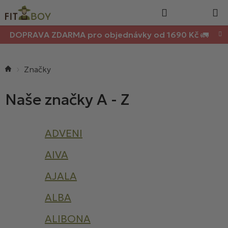
Nákupn
Přejít
Hledat
na
košík
obsah
DOPRAVA ZDARMA pro objednávky od 1690 Kč 🚛
Domů
ADVENI
AIVA
AJALA
ALBA
ALIBONA