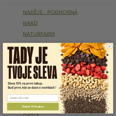
NADĚJE - PODHORNÁ
NAKD
NATURFARM
NEKTON
N
NISSIN
NOCCO
NOI&VOI
NOMINAL
Email
NUTRY NUTS
Získat 10% slevu
OATLY