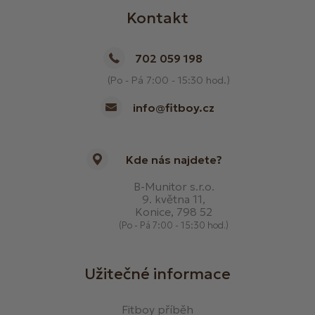
Kontakt
702 059 198
(Po - Pá 7:00 - 15:30 hod.)
info@fitboy.cz
Kde nás najdete?
B-Munitor s.r.o.
9. května 11,
Konice, 798 52
(Po - Pá 7:00 - 15:30 hod.)
Užitečné informace
Fitboy příběh