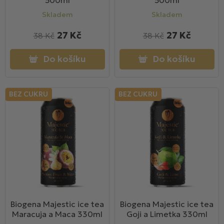
500ml
500ml
ů
Skladem
Skladem
27 Kč
27 Kč
38 Kč
38 Kč
Do košíku
Do košíku
BEZ CUKRU
BEZ CUKRU
Biogena Majestic ice tea
Biogena Majestic ice tea
Maracuja a Maca 330ml
Goji a Limetka 330ml