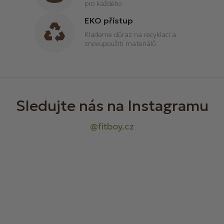
pro každého
EKO přístup
Klademe důraz na recyklaci a
znovupoužití materiálů
Z
á
p
a
t
í