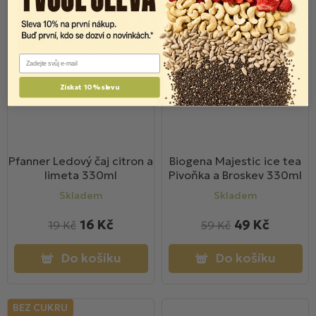
BEZ CUKRU
Email
Získat 10% slevu
Pfanner Ledový čaj citron a
Biogena Majestic ice tea
limeta 330ml
Pivoňka a Broskev 330ml
Skladem
Skladem
16 Kč
49 Kč
19 Kč
59 Kč
Do košíku
Do košíku
BEZ CUKRU