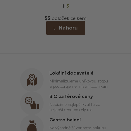
S
1
t
3
r
O
á
53
položek celkem
v
n
l
Nahoru
k
á
o
d
v
a
á
c
n
í
í
p
r
Lokální dodavatelé
v
Minimalizujeme uhlíkovou stopu
k
a podporujeme místní podnikání
y
v
BIO za férové ceny
ý
Nabízíme nejlepší kvalitu za
p
nejlepší cenu po celý rok
i
Gastro balení
s
u
Nejvýhodnější varianta nákupu