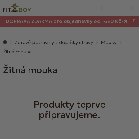
Nákupn
Přejít
Hledat
na
košík
obsah
DOPRAVA ZDARMA pro objednávky od 1690 Kč 🚛
Domů
Zdravé potraviny a doplňky stravy
Mouky
Žitná mouka
Žitná mouka
Produkty teprve
připravujeme.