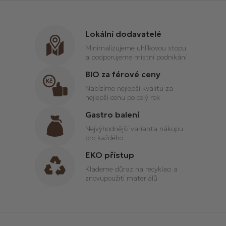
Lokální dodavatelé
Minimalizujeme uhlíkovou stopu
a podporujeme místní podnikání
Můžete se ale podívat na ostatní kategorie.
BIO za férové ceny
Nabízíme nejlepší kvalitu za
Zpět do obchodu
nejlepší cenu po celý rok
Gastro balení
Nejvýhodnější varianta nákupu
pro každého
EKO přístup
Klademe důraz na recyklaci a
znovupoužití materiálů
Z