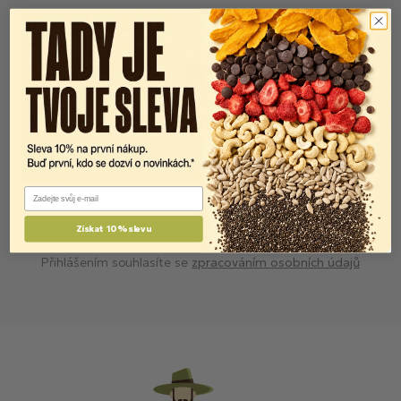
Newsletter
FITlettery do vaší schránky.
Přihlaste se k odběru
a neuteče vám ani skvělý
Email
recept, ani sleva.
Přihlásit se
Získat 10% slevu
Přihlášením souhlasíte se
zpracováním osobních údajů