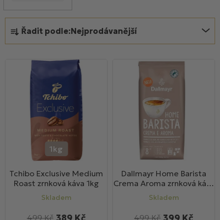
k
Ř
t
Řadit podle:
Nejprodávanější
a
ů
z
e
n
í
p
r
o
d
u
1kg
k
Tchibo Exclusive Medium
Dallmayr Home Barista
t
Roast zrnková káva 1kg
Crema Aroma zrnková káva
ů
1 kg
Skladem
Skladem
389 Kč
399 Kč
499 Kč
499 Kč