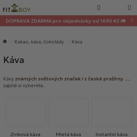
Nákupn
Přejít
Hledat
na
košík
obsah
DOPRAVA ZDARMA pro objednávky od 1690 Kč 🚛
Domů
Kakao, káva, čokolády
Káva
Káva
Kávy
známých světových značek i z české pražírny
.....
zajisté si vyberete.
Zrnková káva
Mletá káva
Instantní káva