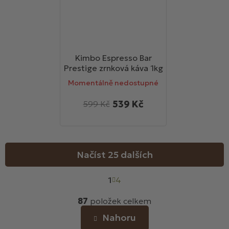
Kimbo Espresso Bar
Prestige zrnková káva 1kg
Momentálně nedostupné
539 Kč
599 Kč
Načíst 25 dalších
S
1
t
4
r
O
á
87
položek celkem
v
n
l
Nahoru
k
á