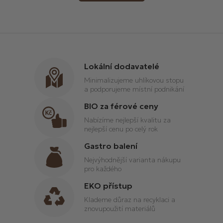
o
d
v
a
á
c
n
í
í
p
r
Lokální dodavatelé
v
Minimalizujeme uhlíkovou stopu
k
a podporujeme místní podnikání
y
v
BIO za férové ceny
ý
Nabízíme nejlepší kvalitu za
p
nejlepší cenu po celý rok
i
Gastro balení
s
u
Nejvýhodnější varianta nákupu
pro každého
EKO přístup
Klademe důraz na recyklaci a
znovupoužití materiálů