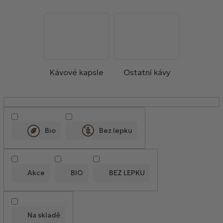
Kávové kapsle
Ostatní kávy
V
ý
p
Bio
Bez lepku
i
s
p
Akce
BIO
BEZ LEPKU
r
o
d
Na skladě
u