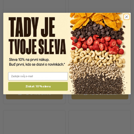
Julius Meinl Präsident
Julius Meinl Jubiläum
zrnková káva 500g
zrnková káva 500g
Skladem
Skladem
Email
279 Kč
279 Kč
289 Kč
289 Kč
Získat 10% slevu
Do košíku
Do košíku