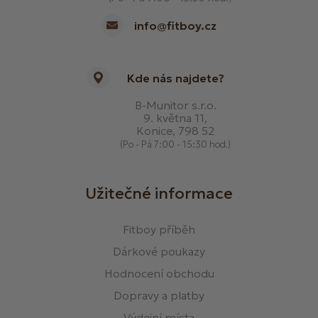
info@fitboy.cz
Kde nás najdete?
B-Munitor s.r.o.
9. května 11,
Konice, 798 52
(Po - Pá 7:00 - 15:30 hod.)
Užitečné informace
Fitboy příběh
Dárkové poukazy
Hodnocení obchodu
Dopravy a platby
Výdejní místa