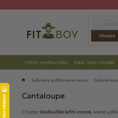
Přejít
na
obsah
Hledat
Ořechy, semínka, byliny
Kakao, káva, čokolády
Domů
Sušené a lyofilizované ovoce
Sušené ovo
Cantaloupe
Chcete
slaďoučké letní ovoce
, které uděl