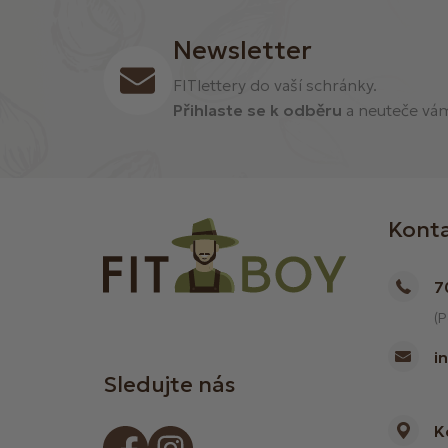
Newsletter
FITlettery do vaší schránky.
Přihlaste se k odběru
a neuteče vám 
Kont
7
(P
i
Sledujte nás
K