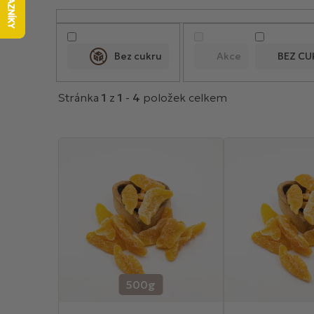
V
ý
p
Bez cukru
Akce
BEZ CU
i
s
Stránka
1
z
1
-
4
položek celkem
p
r
o
d
u
k
t
ů
500g