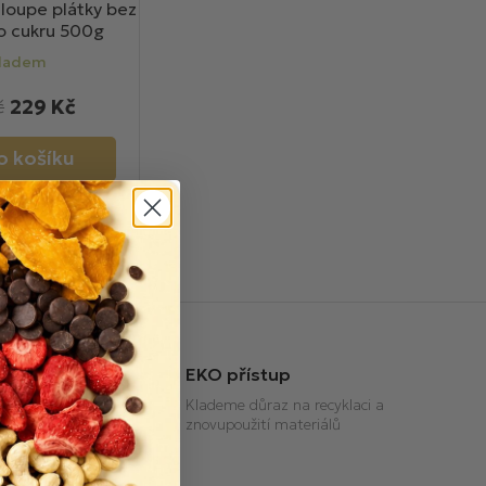
loupe plátky bez
ů
o cukru 500g
ladem
229 Kč
č
o košíku
EKO přístup
anta nákupu
Klademe důraz na recyklaci a
znovupoužití materiálů