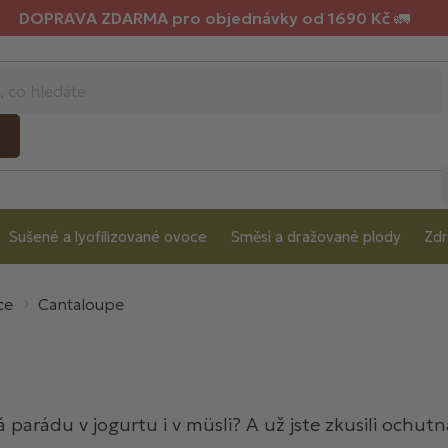
DOPRAVA ZDARMA pro objednávky od 1690 Kč 🚛
Sušené a lyofilizované ovoce
Směsi a dražované plody
Zdr
ce
Cantaloupe
á parádu v jogurtu i v müsli? A už jste zkusili ochut