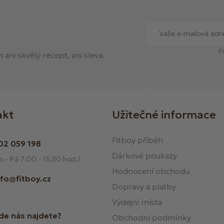
P
ani skvělý recept, ani sleva.
akt
Užitečné informace
Fitboy příběh
02 059 198
Dárkové poukazy
o - Pá 7:00 - 15:30 hod.)
Hodnocení obchodu
nfo@fitboy.cz
Dopravy a platby
Výdejní místa
de nás najdete?
Obchodní podmínky