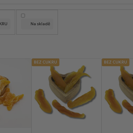
KRU
Na skladě
BEZ CUKRU
BEZ CUKRU