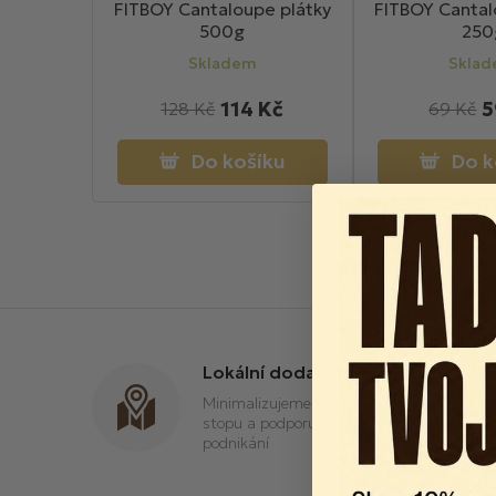
FITBOY Cantaloupe plátky
FITBOY Cantal
500g
250
Skladem
Skla
114 Kč
5
128 Kč
69 Kč
Do košíku
Do k
Lokální dodavatelé
Minimalizujeme uhlíkovou
stopu a podporujeme místní
podnikání