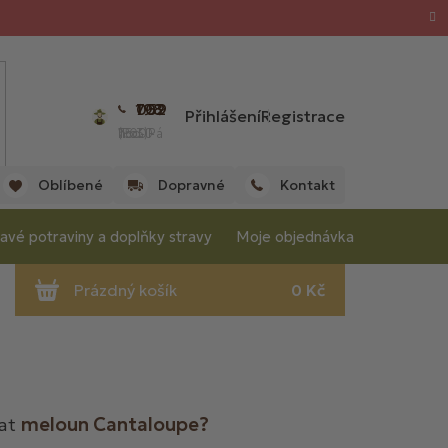
702 059 198
Přihlášení
Registrace
(Po - Pá 7:00 - 15:30 hod.)
Oblíbené
Dopravné
Kontakt
avé potraviny a doplňky stravy
Moje objednávka
nat
meloun Cantaloupe?