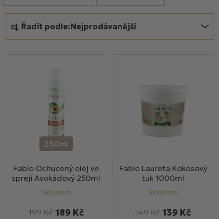
o
Ř
d
Řadit podle:
Nejprodávanější
a
u
z
k
e
t
n
ů
í
p
r
o
d
u
250ml
k
Fabio Ochucený olej ve
Fabio Laureta Kokosový
t
spreji Avokádový 250ml
tuk 1000ml
ů
Skladem
Skladem
189 Kč
139 Kč
199 Kč
149 Kč