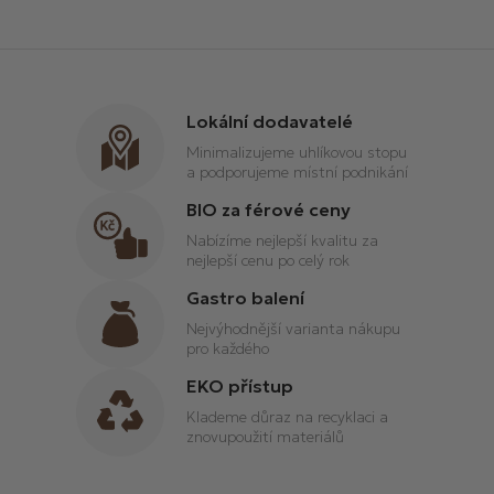
v
l
á
d
a
Lokální dodavatelé
c
í
Minimalizujeme uhlíkovou stopu
p
a podporujeme místní podnikání
r
BIO za férové ceny
v
Nabízíme nejlepší kvalitu za
k
nejlepší cenu po celý rok
y
v
Gastro balení
ý
Nejvýhodnější varianta nákupu
p
pro každého
i
EKO přístup
s
u
Klademe důraz na recyklaci a
znovupoužití materiálů