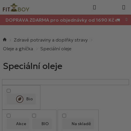
Nákupn
Přejít
Hledat
na
košík
obsah
DOPRAVA ZDARMA pro objednávky od 1690 Kč 🚛
Domů
Zdravé potraviny a doplňky stravy
Oleje a ghíčka
Speciální oleje
Speciální oleje
V
ý
p
Bio
i
s
p
Akce
BIO
Na skladě
r