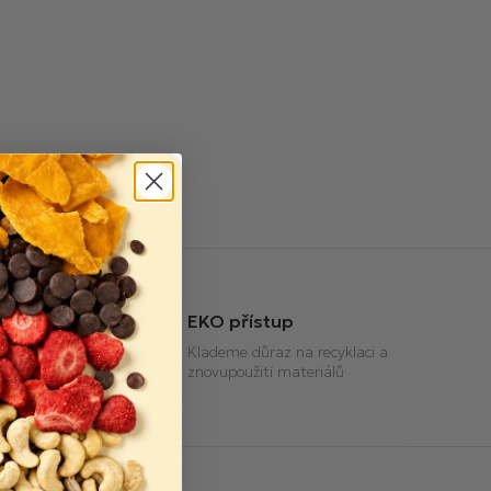
EKO přístup
anta nákupu
Klademe důraz na recyklaci a
znovupoužití materiálů