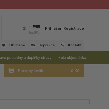
702 059 198
Přihlášení
Registrace
(Po - Pá 7:00 - 15:30 hod.)
Oblíbené
Dopravné
Kontakt
avé potraviny a doplňky stravy
Moje objednávka