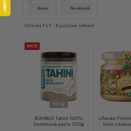
ý
p
Akce
Na skladě
i
s
Stránka
1
z
1
-
3
položek celkem
p
r
o
AKCE
d
u
k
t
ů
300g
BOMBUS Tahini 100%
LifeLike Prot
Sezamová pasta 300g
kešu s kok