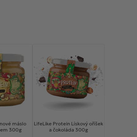
einové máslo
LifeLike Protein Lískový oříšek
osem 300g
a čokoláda 300g