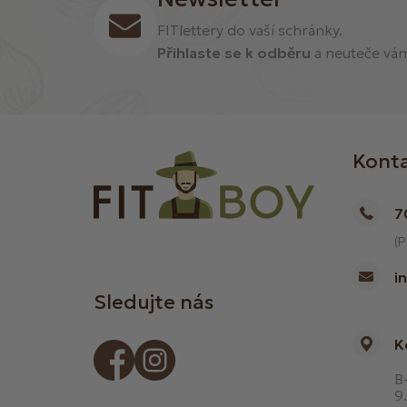
FITlettery do vaší schránky.
Přihlaste se k odběru
a neuteče vám 
Kont
7
(P
i
Sledujte nás
K
B-
9.