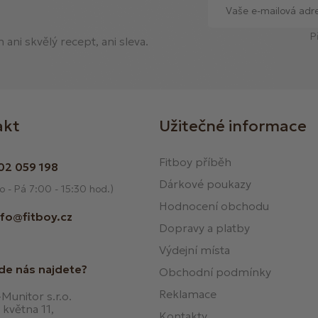
P
ani skvělý recept, ani sleva.
akt
Užitečné informace
Fitboy příběh
02 059 198
Dárkové poukazy
o - Pá 7:00 - 15:30 hod.)
Hodnocení obchodu
nfo@fitboy.cz
Dopravy a platby
Výdejní místa
de nás najdete?
Obchodní podmínky
Reklamace
Munitor s.r.o.
 května 11,
Kontakty