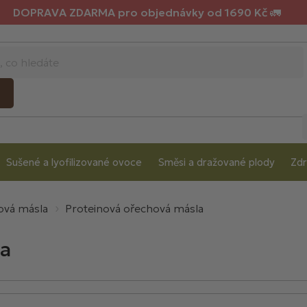
DOPRAVA ZDARMA pro objednávky od 1690 Kč 🚛
Sušené a lyofilizované ovoce
Směsi a dražované plody
Zdr
ová másla
Proteinová ořechová másla
la