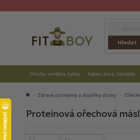
Přejít
na
obsah
Hledat
Ořechy, semínka, byliny
Kakao, káva, čokolády
Domů
Zdravé potraviny a doplňky stravy
Ořech
Proteinová ořechová más
V