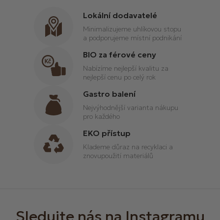
p
r
Lokální dodavatelé
v
Minimalizujeme uhlíkovou stopu
k
a podporujeme místní podnikání
y
v
BIO za férové ceny
ý
Nabízíme nejlepší kvalitu za
p
nejlepší cenu po celý rok
i
Gastro balení
s
u
Nejvýhodnější varianta nákupu
pro každého
EKO přístup
Klademe důraz na recyklaci a
znovupoužití materiálů
Z
á