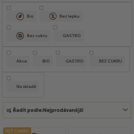
V
ý
p
Bio
Bez lepku
i
s
Bez cukru
GASTRO
p
r
o
Akce
BIO
GASTRO
BEZ CUKRU
d
u
k
t
Na skladě
ů
Ř
Řadit podle:
Nejprodávanější
a
z
e
BEZ CUKRU