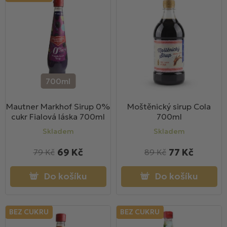
n
í
p
r
o
d
u
700ml
k
Mautner Markhof Sirup 0%
Moštěnický sirup Cola
t
cukr Fialová láska 700ml
700ml
ů
Skladem
Skladem
69 Kč
77 Kč
79 Kč
89 Kč
Do košíku
Do košíku
BEZ CUKRU
BEZ CUKRU