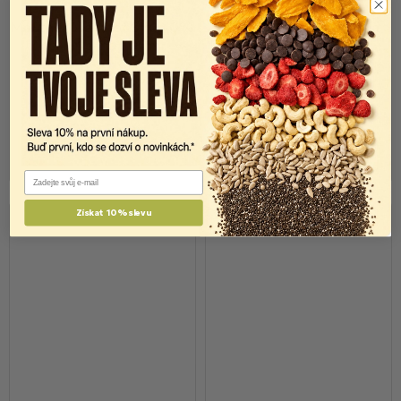
Mautner Markhof Sirup 0%
Moštěnický sirup Malina
cukr Malina 700ml
DIA vhodný i pro diabetiky
700ml
Skladem
Skladem
69 Kč
77 Kč
79 Kč
89 Kč
Do košíku
Do košíku
Email
Získat 10% slevu