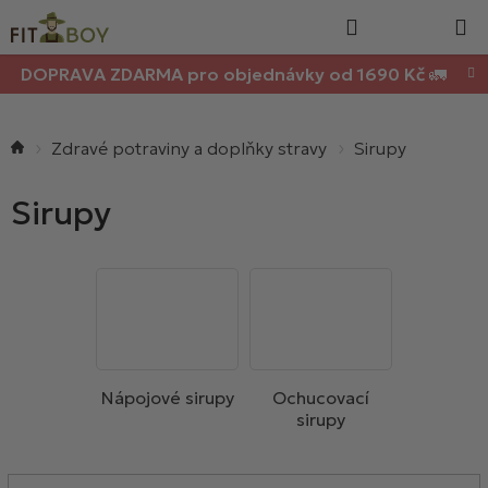
Nákupn
Přejít
Hledat
na
košík
obsah
DOPRAVA ZDARMA pro objednávky od 1690 Kč 🚛
Domů
Zdravé potraviny a doplňky stravy
Sirupy
Sirupy
Nápojové sirupy
Ochucovací
sirupy