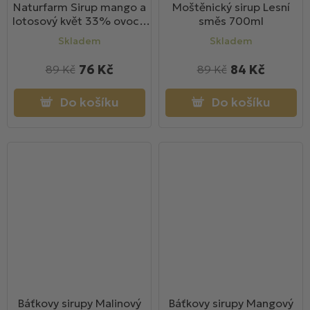
Naturfarm Sirup mango a
Moštěnický sirup Lesní
lotosový květ 33% ovoce
směs 700ml
700ml
Skladem
Skladem
76 Kč
84 Kč
89 Kč
89 Kč
Do košíku
Do košíku
Báťkovy sirupy Malinový
Báťkovy sirupy Mangový