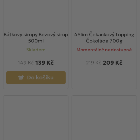
Báťkovy sirupy Bezový sirup
4Slim Čekankový topping
500ml
Čokoláda 700g
Skladem
Momentálně nedostupné
139 Kč
209 Kč
149 Kč
219 Kč
Do košíku