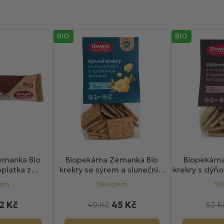
BIO
BIO
emanka Bio
Biopekárna Zemanka Bio
Biopekárn
platka z
krekry se sýrem a slunečnicí
krekry s dýň
kokosová v
100g
česne
dem
Skladem
Sk
ě 40g
2 Kč
45 Kč
49 Kč
52 K