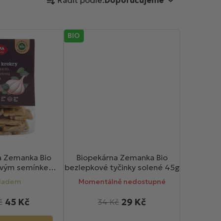
Řadit podle:
Doporučujeme
a
z
e
BIO
n
í
p
r
o
d
u
k
t
ů
a Zemanka Bio
Biopekárna Zemanka Bio
ovým semínkem a
bezlepkové tyčinky solené 45g
kem 100g
ladem
Momentálně nedostupné
45 Kč
29 Kč
č
34 Kč