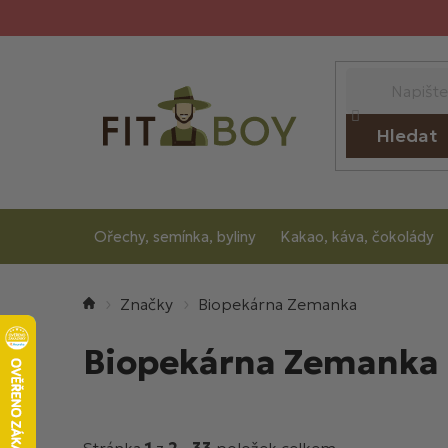
Přejít
na
obsah
Hledat
Ořechy, semínka, byliny
Kakao, káva, čokolády
Domů
Biopekárna Zemanka
Biopekárna Zemanka