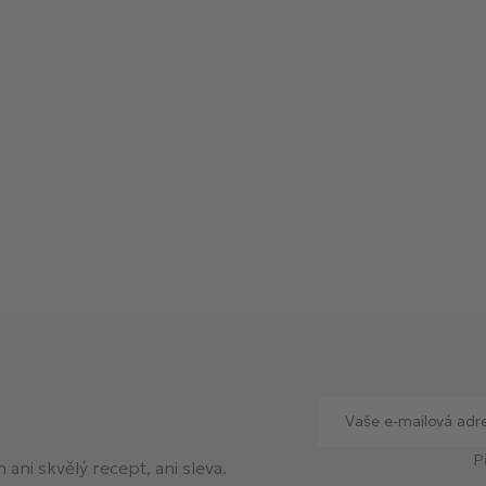
y
v
ý
p
i
s
u
P
ani skvělý recept, ani sleva.