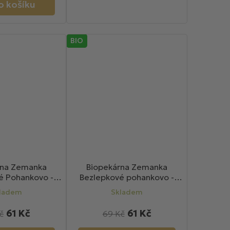
o košíku
BIO
rna Zemanka
Biopekárna Zemanka
é Pohankovo -
Bezlepkové pohankovo -
O sušenky 100g
jablečné BIO sušenky s
ladem
Skladem
kokosem 100g
61 Kč
61 Kč
č
69 Kč