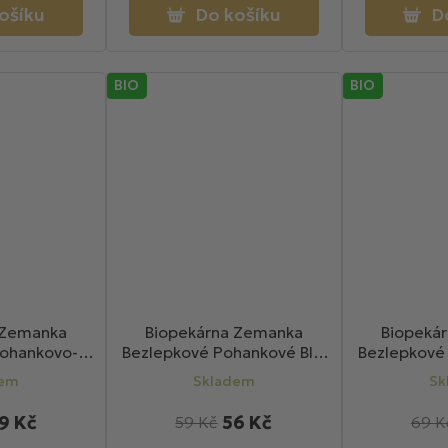
ošíku
Do košíku
D
BIO
BIO
 Zemanka
Biopekárna Zemanka
Biopeká
Pohankovo-
Bezlepkové Pohankové BIO
Bezlepkové
ušenky 100g
perníčky 100g
hrudky s lísk
dem
Skladem
Sk
9 Kč
56 Kč
59 Kč
69 K