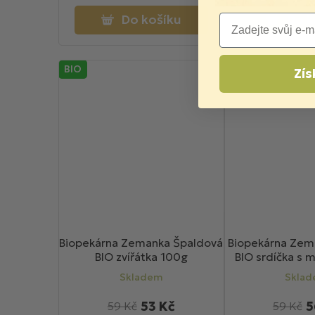
Do košíku
Do k
Email
BIO
Zís
Biopekárna Zemanka Špaldová
Biopekárna Ze
BIO zvířátka 100g
BIO srdíčka s
Skladem
Skla
53 Kč
5
59 Kč
59 Kč