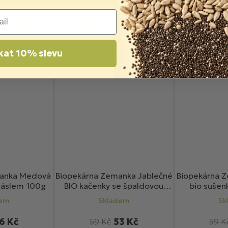
ošíku
Do košíku
D
BIO
kat 10% slevu
manka Medová
Biopekárna Zemanka Jablečné
Biopekárna 
 máslem 100g
BIO kačenky se špaldovou
bio sušen
moukou 100g
vločk
dem
Skladem
Sk
6 Kč
53 Kč
59 Kč
59 K