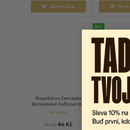
Do košíku
Do k
BIO
Biopekárna Zemanka
Biopekárna
Bezlepkové čočkové bio
Bezlepkové č
hrudky s kokosem a čokoládou
sušenky kok
Skladem
Skla
100g
64 Kč
5
74 Kč
69 Kč