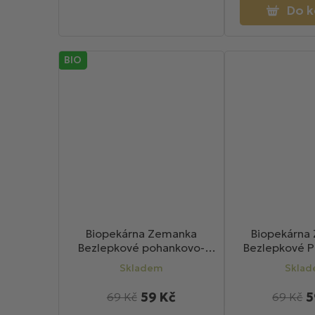
Do k
BIO
Biopekárna Zemanka
Biopekárna
Bezlepkové pohankovo-
Bezlepkové 
jablečné BIO sušenky 100g
datlové bio s
Skladem
Skla
59 Kč
5
69 Kč
69 Kč