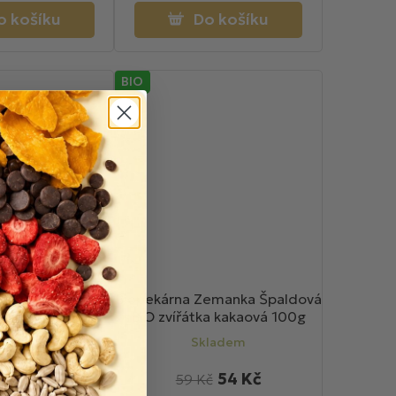
o košíku
Do košíku
BIO
emanka Špaldová
Biopekárna Zemanka Špaldová
a malinová 100g
BIO zvířátka kakaová 100g
ladem
Skladem
1 Kč
54 Kč
59 Kč