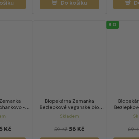
ošíku
Do košíku
D
BIO
 Zemanka
Biopekárna Zemanka
Biopeká
ohankovo -
Bezlepkové veganské bio
Bezlepkov
sušenky 100g
perníčky 100g
malinové BI
dem
Skladem
Sk
6 Kč
56 Kč
59 Kč
69 K