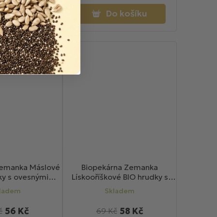
o košíku
Do košíku
Zemanka Máslové
Biopekárna Zemanka
ky s ovesnými
Lískooříškové BIO hrudky s
ami 100g
jahodovým prachem 100g
ladem
Skladem
56 Kč
58 Kč
č
69 Kč