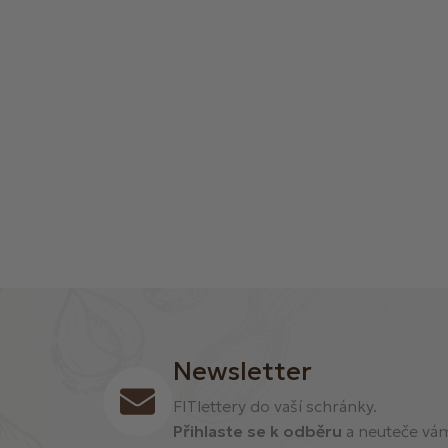
í
Newsletter
FITlettery do vaší schránky.
Přihlaste se k odběru
a neuteče vám 