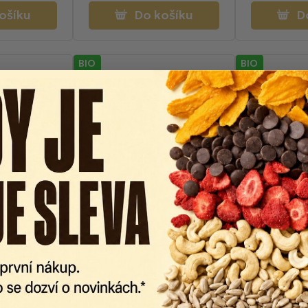
ošíku
Do košíku
D
BIO
BIO
 Zemanka
Biopekárna Zemanka
Biopekárna Z
irokové BIO
Špaldové banánové BIO
BIO zvířátk
osové 100g
sušenky 100g
dem
Skladem
Sk
6 Kč
54 Kč
6
59 Kč