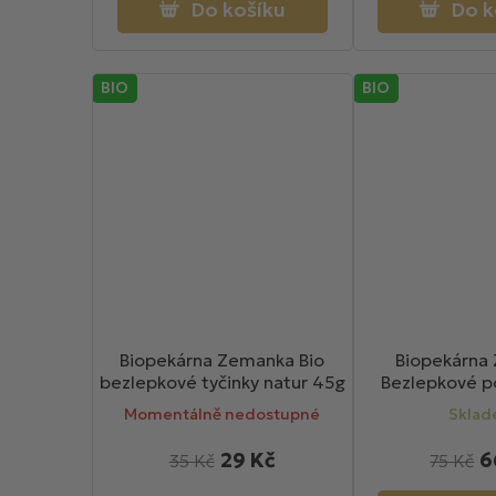
Do košíku
Do k
BIO
BIO
Biopekárna Zemanka Bio
Biopekárna
bezlepkové tyčinky natur 45g
Bezlepkové p
jahodové BIO 
Momentálně nedostupné
Skla
29 Kč
6
35 Kč
75 Kč