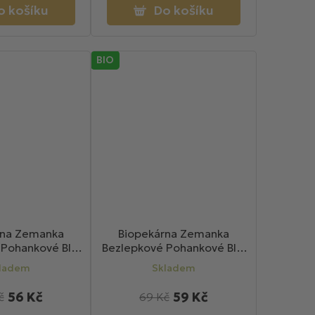
o košíku
Do košíku
BIO
rna Zemanka
Biopekárna Zemanka
 Pohankové BIO
Bezlepkové Pohankové BIO
ovými oříšky 100g
hrudky s čokoládou 100g
ladem
Skladem
56 Kč
59 Kč
č
69 Kč