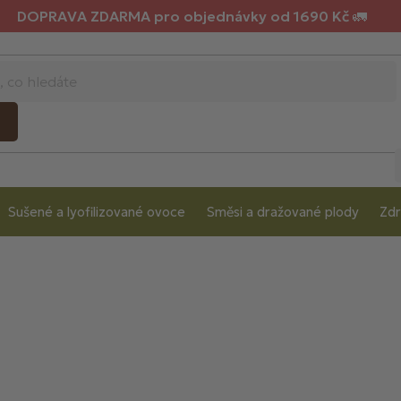
DOPRAVA ZDARMA pro objednávky od 1690 Kč 🚛
Sušené a lyofilizované ovoce
Směsi a dražované plody
Zdr