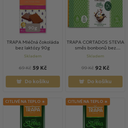
s
r
p
o
r
d
o
u
90g
d
k
u
t
TRAPA Mléčná čokoláda
TRAPA CORTADOS STEVIA
bez laktózy 90g
směs bonbonů bez
k
ů
přidaných cukrů 115g
t
Skladem
Skladem
ů
59 Kč
92 Kč
69 Kč
99 Kč
Do košíku
Do košíku
CITLIVÉ NA TEPLO ☀️
CITLIVÉ NA TEPLO ☀️