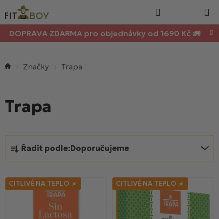
Nákupn
Přejít
Hledat
na
košík
obsah
DOPRAVA ZDARMA pro objednávky od 1690 Kč 🚛
Domů
Trapa
Trapa
Ř
Řadit podle:
Doporučujeme
a
z
V
e
CITLIVÉ NA TEPLO ☀️
CITLIVÉ NA TEPLO ☀️
ý
n
p
í
i
p