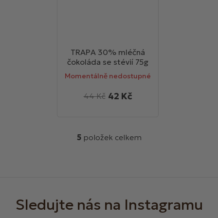
TRAPA 30% mléčná
čokoláda se stévií 75g
Momentálně nedostupné
42 Kč
44 Kč
5
položek celkem
O
v
l
á
Z
d
á
a
c
p
í