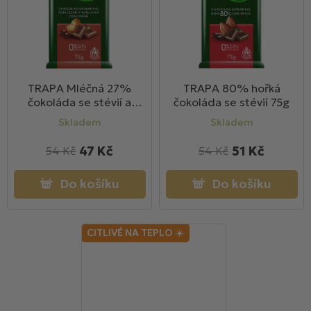
TRAPA Mléčná 27%
TRAPA 80% hořká
čokoláda se stévií a
čokoláda se stévií 75g
lískovými ořechy 75g
Skladem
Skladem
47 Kč
51 Kč
54 Kč
54 Kč
Do košíku
Do košíku
CITLIVÉ NA TEPLO ☀️