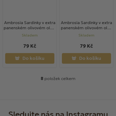
Ambrosia Sardinky v extra
Ambrosia Sardinky v extra
panenském olivovém oleji,
panenském olivovém oleji
pikantní 95g
95g
Skladem
Skladem
79 Kč
79 Kč
Do košíku
Do košíku
8
položek celkem
O
v
l
á
Z
d
á
a
c