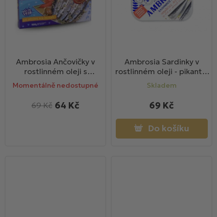
Ambrosia Ančovičky v
Ambrosia Sardinky v
rostlinném oleji s
rostlinném oleji - pikantní
oreganem a česnekem
100g
Momentálně nedostupné
Skladem
100g
64 Kč
69 Kč
69 Kč
Do košíku