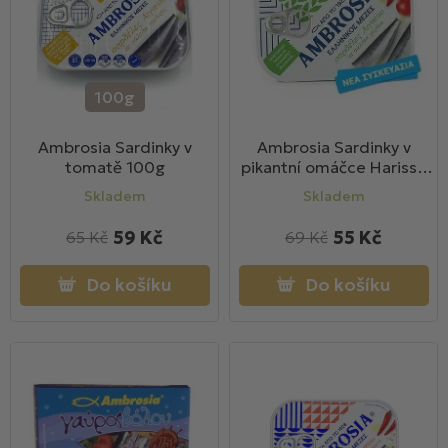
s
r
p
o
r
d
o
u
100g
d
k
u
t
Ambrosia Sardinky v
Ambrosia Sardinky v
tomatě 100g
pikantní omáčce Harissa
k
ů
100g
t
Skladem
Skladem
ů
59 Kč
55 Kč
65 Kč
69 Kč
Do košíku
Do košíku