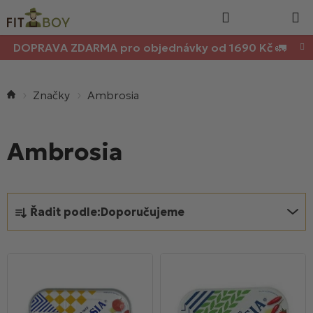
Nákupn
Přejít
Hledat
na
košík
obsah
DOPRAVA ZDARMA pro objednávky od 1690 Kč 🚛
Domů
Ambrosia
Ambrosia
Ř
Řadit podle:
Doporučujeme
a
z
V
e
ý
n
p
í
i
p