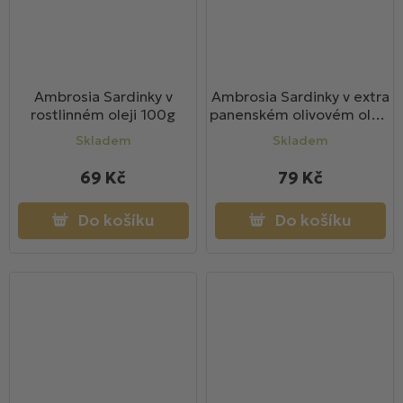
Ambrosia Sardinky v
Ambrosia Sardinky v extra
rostlinném oleji 100g
panenském olivovém oleji,
kurkuma + černý pepř 95g
Skladem
Skladem
69 Kč
79 Kč
Do košíku
Do košíku