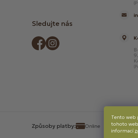
(P
i
Sledujte nás
K
B-
9.
K
(P
Tento web 
tohoto webu
Způsoby platby:
Online
Převod
informací
z