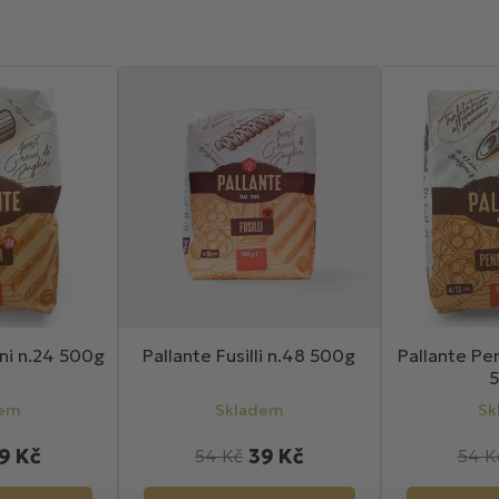
oni n.24 500g
Pallante Fusilli n.48 500g
Pallante Pe
dem
Skladem
Sk
9 Kč
39 Kč
54 Kč
54 K