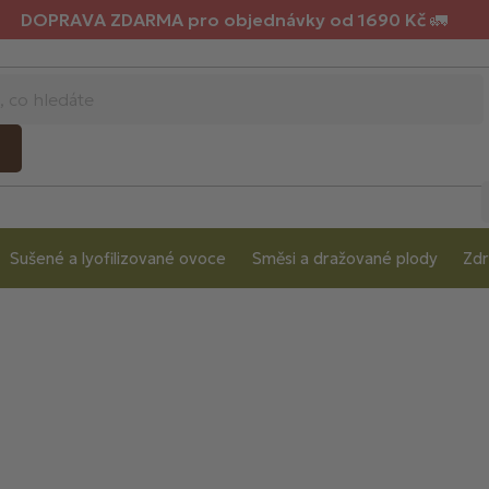
DOPRAVA ZDARMA pro objednávky od 1690 Kč 🚛
Sušené a lyofilizované ovoce
Směsi a dražované plody
Zdr