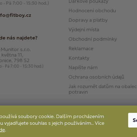
Dárkové poukazy
o - Pá 7:00 - 15:30 hod.)
Hodnocení obchodu
nfo@fitboy.cz
Dopravy a platby
Výdejní místa
de nás najdete?
Obchodní podmínky
Reklamace
Munitor s.r.o.
 května 11,
Kontakty
onice, 798 52
o - Pá 7:00 - 15:30 hod.)
Napište nám
Ochrana osobních údajů
Jak rozumět datům na obale
potravin
používá soubory cookie. Dalším procházením
S
 vyjadřujete souhlas s jejich používáním.. Více
Způso
Dobírka
de
.