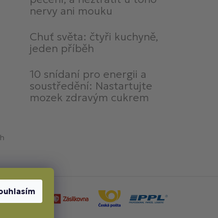
nervy ani mouku
Chuť světa: čtyři kuchyně,
jeden příběh
10 snídaní pro energii a
soustředění: Nastartujte
mozek zdravým cukrem
ch
ouhlasím
by dopravy: