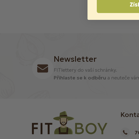
Zís
Newsletter
FITlettery do vaší schránky.
Přihlaste se k odběru
a neuteče vám 
Kont
7