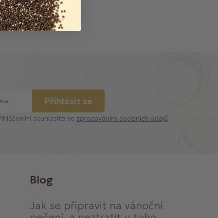
Přihlásit se
řihlášením souhlasíte se
zpracováním osobních údajů
Blog
Jak se připravit na vánoční
pečení, a neztratit u toho