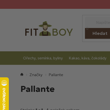
Přejít
na
obsah
Hledat
Ořechy, semínka, byliny
Kakao, káva, čokolády
Domů
Pallante
Pallante