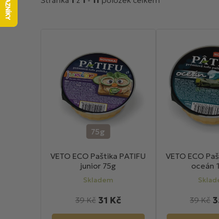
Stránka
1
z
1
-
11
položek celkem
V
ý
p
i
s
p
r
o
d
75g
u
k
VETO ECO Paštika PATIFU
VETO ECO Paš
junior 75g
oceán 
t
ů
Skladem
Skla
31 Kč
3
39 Kč
39 Kč