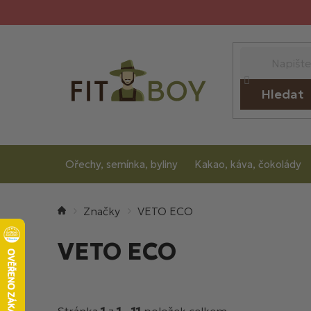
Přejít
na
obsah
Hledat
Ořechy, semínka, byliny
Kakao, káva, čokolády
Domů
VETO ECO
VETO ECO