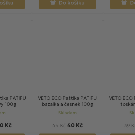
ošíku
Do košíku
D
tika PATIFU
VETO ECO Paštika PATIFU
VETO ECO P
ivy 100g
bazalka a česnek 100g
toská
dem
Skladem
Sk
0 Kč
40 Kč
44 Kč
39 K