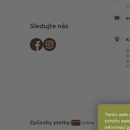
(P
i
Sledujte nás
K
B-
9.
K
(P
Tento web 
tohoto webu
Způsoby platby:
Online
Převod
informací
z