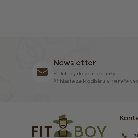
Newsletter
FITlettery do vaší schránky.
Přihlaste se k odběru
a neuteče vám 
Kont
7