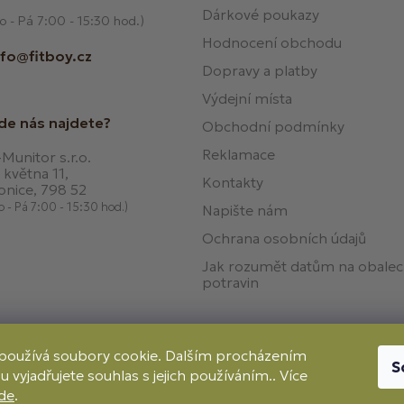
Dárkové poukazy
o - Pá 7:00 - 15:30 hod.)
Hodnocení obchodu
nfo@fitboy.cz
Dopravy a platby
Výdejní místa
de nás najdete?
Obchodní podmínky
Reklamace
Munitor s.r.o.
 května 11,
Kontakty
onice, 798 52
o - Pá 7:00 - 15:30 hod.)
Napište nám
Ochrana osobních údajů
Jak rozumět datům na obale
potravin
používá soubory cookie. Dalším procházením
S
 vyjadřujete souhlas s jejich používáním.. Více
Způso
Dobírka
de
.