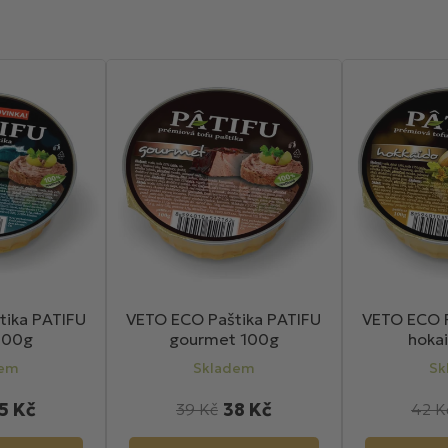
tika PATIFU
VETO ECO Paštika PATIFU
VETO ECO P
100g
gourmet 100g
hoka
dem
Skladem
Sk
5 Kč
38 Kč
39 Kč
42 K