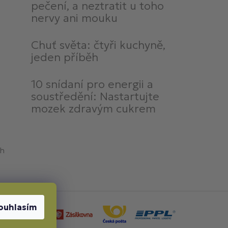
pečení, a neztratit u toho
nervy ani mouku
Chuť světa: čtyři kuchyně,
jeden příběh
10 snídaní pro energii a
soustředění: Nastartujte
mozek zdravým cukrem
ch
ouhlasím
by dopravy: