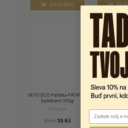
Do košíku
Do k
VETO ECO Paštika PATIFU s
bylinkami 100g
Skladem
Email
35 Kč
39 Kč