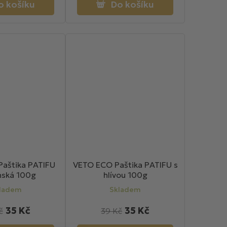
o košíku
Do košíku
aštika PATIFU
VETO ECO Paštika PATIFU s
nská 100g
hlívou 100g
ladem
Skladem
35 Kč
35 Kč
č
39 Kč