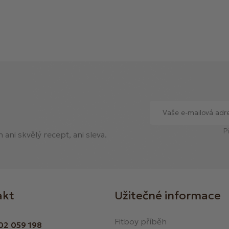
i
s
u
P
ani skvělý recept, ani sleva.
akt
Užitečné informace
Fitboy příběh
02 059 198