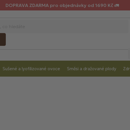
DOPRAVA ZDARMA pro objednávky od 1690 Kč 🚛
Sušené a lyofilizované ovoce
Směsi a dražované plody
Zdr