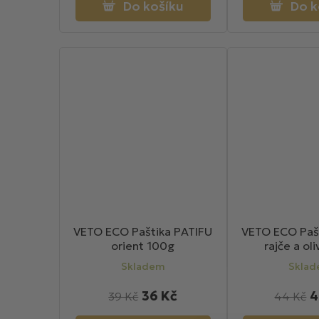
Do košíku
Do k
VETO ECO Paštika PATIFU
VETO ECO Paš
orient 100g
rajče a ol
Skladem
Skla
36 Kč
4
39 Kč
44 Kč