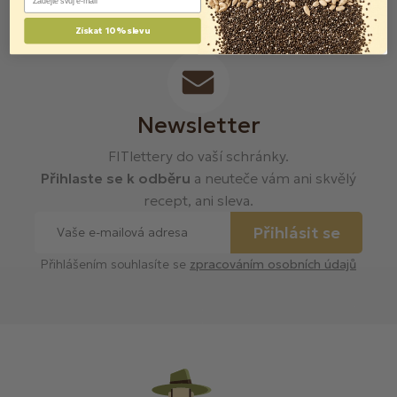
Získat 10% slevu
Newsletter
FITlettery do vaší schránky.
Přihlaste se k odběru
a neuteče vám ani skvělý
recept, ani sleva.
Přihlásit se
Přihlášením souhlasíte se
zpracováním osobních údajů