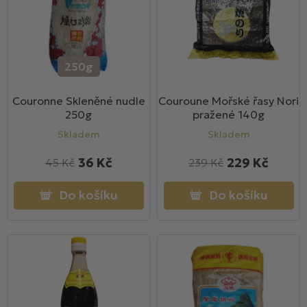
s
r
p
o
r
d
o
u
250g
d
k
u
t
Couronne Skleněné nudle
Couroune Mořské řasy Nori
250g
pražené 140g
k
ů
t
Skladem
Skladem
ů
36 Kč
229 Kč
45 Kč
239 Kč
Do košíku
Do košíku