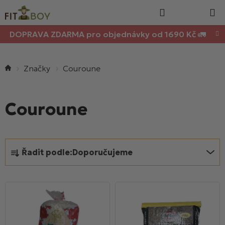
Nákupn
Přejít
Hledat
na
košík
obsah
DOPRAVA ZDARMA pro objednávky od 1690 Kč 🚛
Domů
Couroune
Couroune
Ř
Řadit podle:
Doporučujeme
a
z
V
e
ý
n
p
í
i
p