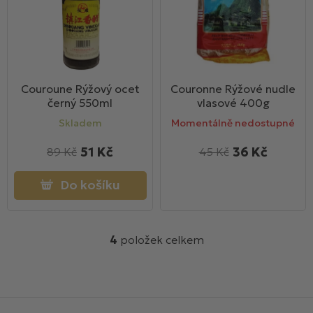
Couroune Rýžový ocet
Couronne Rýžové nudle
černý 550ml
vlasové 400g
Skladem
Momentálně nedostupné
51 Kč
36 Kč
89 Kč
45 Kč
Do košíku
4
položek celkem
O
v
l
á
Z
d