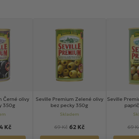
m Černé olivy
Seville Premium Zelené olivy
Seville Premi
y 350g
bez pecky 350g
papri
dem
Skladem
Sk
4 Kč
62 Kč
69 Kč
69 K