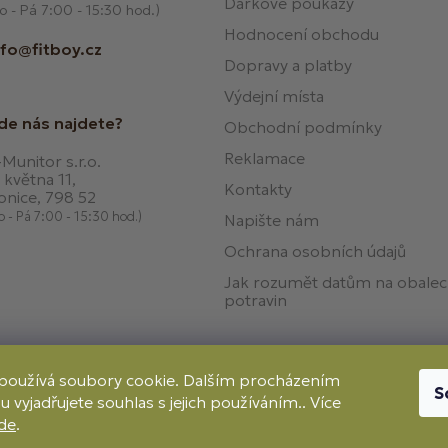
Dárkové poukazy
o - Pá 7:00 - 15:30 hod.)
Hodnocení obchodu
nfo@fitboy.cz
Dopravy a platby
Výdejní místa
de nás najdete?
Obchodní podmínky
Reklamace
Munitor s.r.o.
 května 11,
Kontakty
onice, 798 52
o - Pá 7:00 - 15:30 hod.)
Napište nám
Ochrana osobních údajů
Jak rozumět datům na obale
potravin
používá soubory cookie. Dalším procházením
S
 vyjadřujete souhlas s jejich používáním.. Více
Způso
Dobírka
de
.