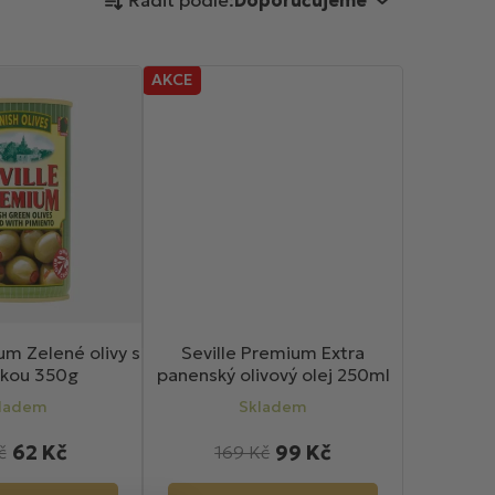
Řadit podle:
Doporučujeme
a
z
e
AKCE
n
í
p
r
o
d
u
k
t
ů
um Zelené olivy s
Seville Premium Extra
čkou 350g
panenský olivový olej 250ml
ladem
Skladem
62 Kč
99 Kč
č
169 Kč