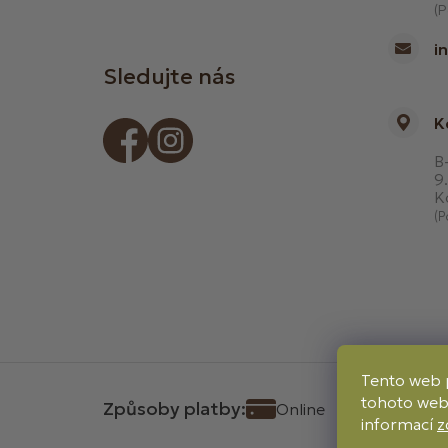
(P
i
Sledujte nás
K
B-
9.
K
(P
Tento web 
tohoto webu
Způsoby platby:
Online
Převod
informací
z