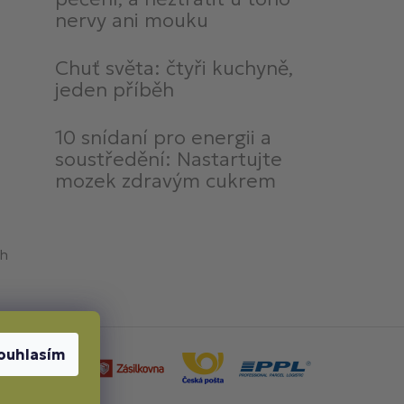
nervy ani mouku
Chuť světa: čtyři kuchyně,
jeden příběh
10 snídaní pro energii a
soustředění: Nastartujte
mozek zdravým cukrem
ch
ouhlasím
by dopravy: