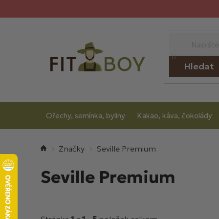
Přejít
na
obsah
Hledat
Ořechy, semínka, byliny
Kakao, káva, čokolády
Domů
Seville Premium
Seville Premium