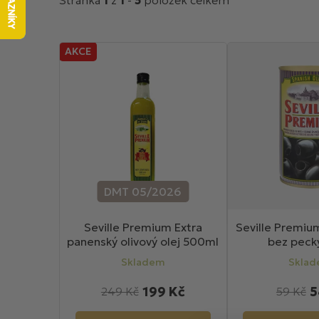
Stránka
1
z
1
-
5
položek celkem
V
AKCE
ý
p
i
s
p
r
o
d
DMT 05/2026
u
k
Seville Premium Extra
Seville Premiu
panenský olivový olej 500ml
bez peck
t
ů
Skladem
Skla
199 Kč
5
249 Kč
59 Kč