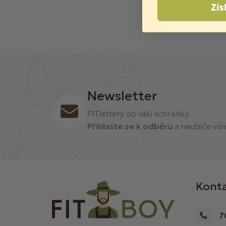
Zís
Newsletter
FITlettery do vaší schránky.
Přihlaste se k odběru
a neuteče vám 
Kont
7