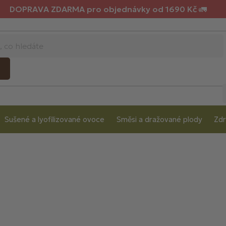
DOPRAVA ZDARMA pro objednávky od 1690 Kč 🚛
Sušené a lyofilizované ovoce
Směsi a dražované plody
Zdr