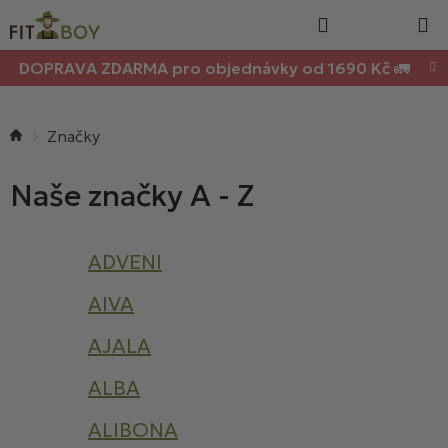
Nákupn
Přejít
Hledat
na
košík
obsah
DOPRAVA ZDARMA pro objednávky od 1690 Kč 🚛
Domů
ADVENI
AIVA
AJALA
ALBA
ALIBONA