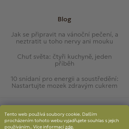
Blog
Jak se připravit na vánoční pečení, a
neztratit u toho nervy ani mouku
Chuť světa: čtyři kuchyně, jeden
příběh
10 snídaní pro energii a soustředění:
Nastartujte mozek zdravým cukrem
Způsoby platby:
Tento web používá soubory cookie. Dalším
Online
Převod
Dobírka
procházením tohoto webu vyjadřujete souhlas s jejich
Způsoby dopravy:
používáním.. Více informací
zde
.