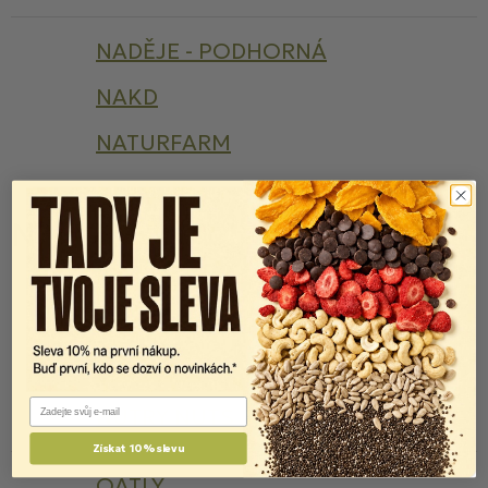
NADĚJE - PODHORNÁ
NAKD
NATURFARM
NEKTON
N
NISSIN
NOCCO
NOI&VOI
NOMINAL
Email
NUTRY NUTS
Získat 10% slevu
OATLY