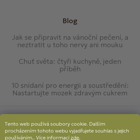
Blog
Jak se připravit na vánoční pečení, a
neztratit u toho nervy ani mouku
Chuť světa: čtyři kuchyně, jeden
příběh
10 snídaní pro energii a soustředění:
Nastartujte mozek zdravým cukrem
Způsoby platby:
Tento web používá soubory cookie. Dalším
Online
Převod
Dobírka
procházením tohoto webu vyjadřujete souhlas s jejich
Způsoby dopravy:
používáním.. Více informací
zde
.