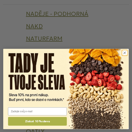
NADĚJE - PODHORNÁ
NAKD
NATURFARM
NEKTON
N
NISSIN
NOCCO
NOI&VOI
NOMINAL
Email
NUTRY NUTS
Získat 10% slevu
OATLY