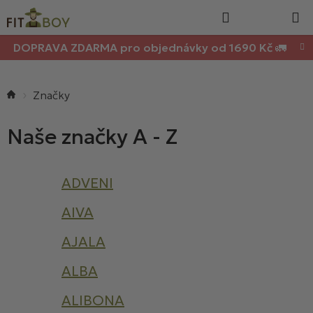
Nákupn
Přejít
Hledat
na
košík
obsah
DOPRAVA ZDARMA pro objednávky od 1690 Kč 🚛
Domů
ADVENI
AIVA
AJALA
ALBA
ALIBONA