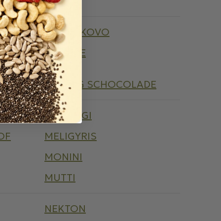
LÁZNIČKOVO
LIFELIKE
LUDWIG SCHOCOLADE
MARKOGI
OF
MELIGYRIS
MONINI
MUTTI
NEKTON