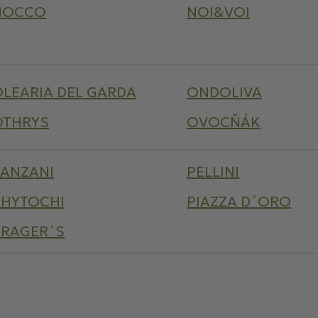
NOCCO
NOI&VOI
LEARIA DEL GARDA
ONDOLIVA
OTHRYS
OVOCŇÁK
PANZANI
PELLINI
PHYTOCHI
PIAZZA D´ORO
PRAGER´S