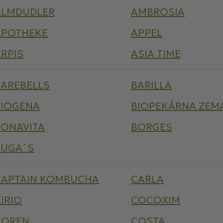
ALMDUDLER
AMBROSIA
APOTHEKE
APPEL
RPIS
ASIA TIME
BAREBELLS
BARILLA
BIOGENA
BIOPEKÁRNA ZEM
BONAVITA
BORGES
BUGA´S
CAPTAIN KOMBUCHA
CARLA
IRIO
COCOXIM
COREN
COSTA