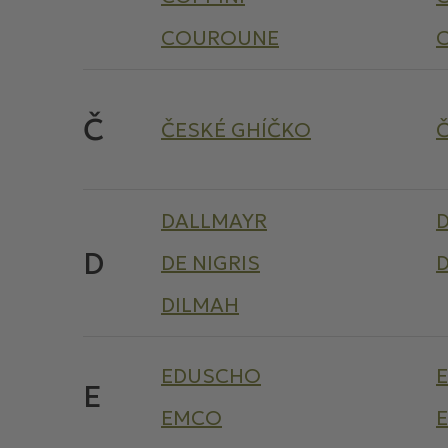
COUROUNE
Č
ČESKÉ GHÍČKO
DALLMAYR
D
DE NIGRIS
D
DILMAH
EDUSCHO
E
EMCO