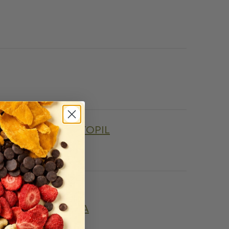
JIŘÍ NETOPIL
KILIKIA
IA
KOFOLA