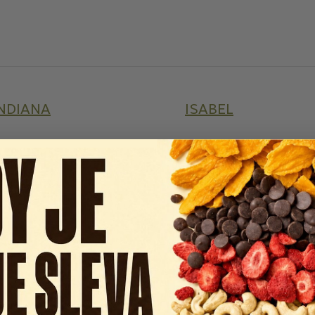
NDIANA
ISABEL
JESENICKÝ MED KOLOMÝ
JIM JERKY
KÁVOVINY
KIKKOMAN
ITL
KLÁŠTORNÁ KALC