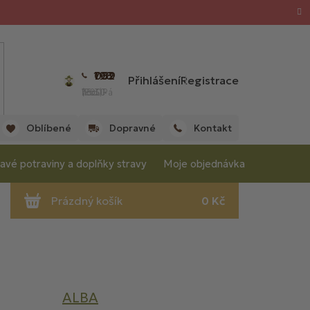
702 059 198
Přihlášení
Registrace
(Po - Pá 7:00 - 15:30 hod.)
Oblíbené
Dopravné
Kontakt
avé potraviny a doplňky stravy
Moje objednávka
ALBA