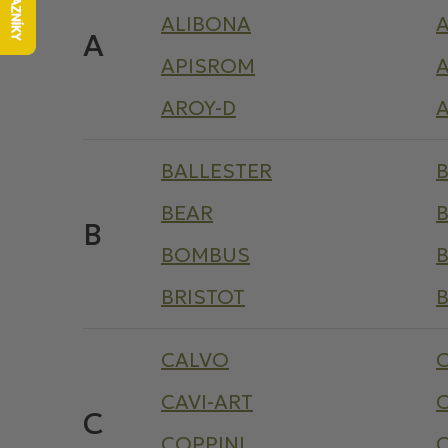
ALIBONA
A
APISROM
AROY-D
A
BALLESTER
BEAR
B
BOMBUS
BRISTOT
CALVO
CAVI-ART
C
C
COPPINI