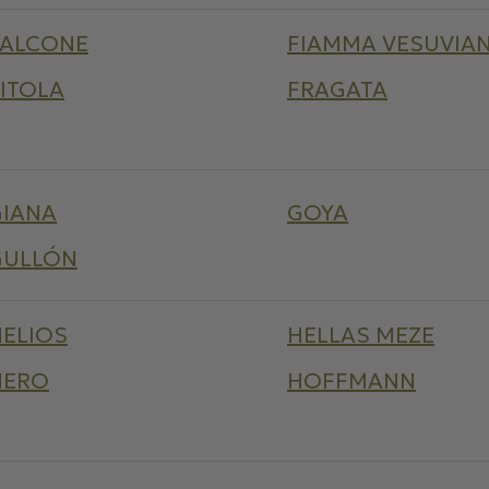
FALCONE
FIAMMA VESUVIA
ITOLA
FRAGATA
GIANA
GOYA
GULLÓN
HELIOS
HELLAS MEZE
HERO
HOFFMANN