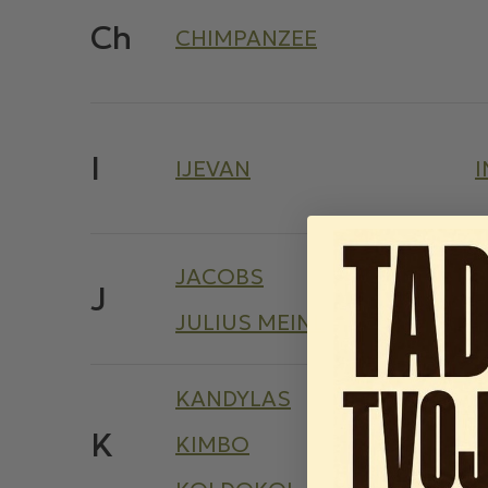
Ch
CHIMPANZEE
I
IJEVAN
I
JACOBS
J
JULIUS MEINL
KANDYLAS
K
KIMBO
K