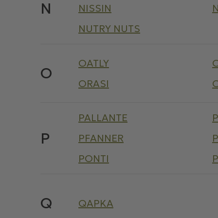
N
NISSIN
NUTRY NUTS
OATLY
O
O
ORASI
PALLANTE
P
PFANNER
PONTI
Q
QAPKA