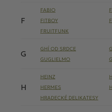
FABIO
F
FITBOY
F
FRUITFUNK
GHÍ OD SRDCE
G
GUGLIELMO
HEINZ
H
HERMES
HRADECKÉ DELIKATESY