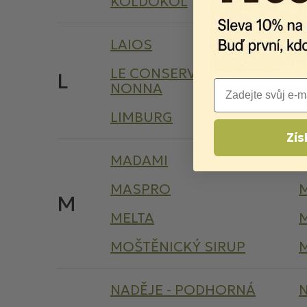
KOLDOKOL
LAIOS
LE CONSERVE DELLA
L
Email
NONNA
LIMBURG
L
Zís
MADAMI
MASPRO
M
MELTA
MOŠTĚNICKÝ SIRUP
NADĚJE - PODHORNÁ