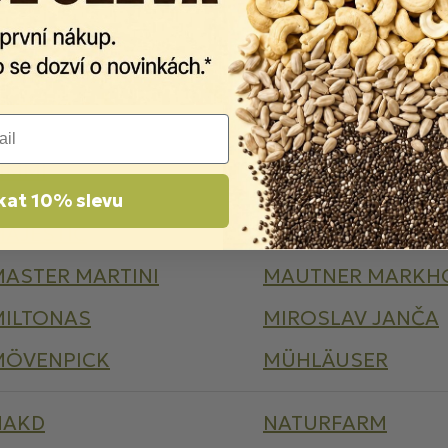
KOTSAM
KROON
LANDESSA
LAVAZZA
LEROS
LIFEFOOD
IMMI
LIPTON
kat 10% slevu
MAJESTIC
MARETTI
MASTER MARTINI
MAUTNER MARKH
MILTONAS
MIROSLAV JANČA
MÖVENPICK
MÜHLÄUSER
NAKD
NATURFARM