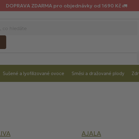
DOPRAVA ZDARMA pro objednávky od 1690 Kč 🚛
Sušené a lyofilizované ovoce
Směsi a dražované plody
Zdr
IVA
AJALA