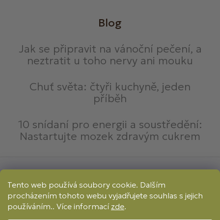
Blog
Jak se připravit na vánoční pečení, a
neztratit u toho nervy ani mouku
Chuť světa: čtyři kuchyně, jeden
příběh
10 snídaní pro energii a soustředění:
Nastartujte mozek zdravým cukrem
Způsoby platby:
Tento web používá soubory cookie. Dalším
Online
Převod
Dobírka
procházením tohoto webu vyjadřujete souhlas s jejich
Způsoby dopravy:
používáním.. Více informací
zde
.