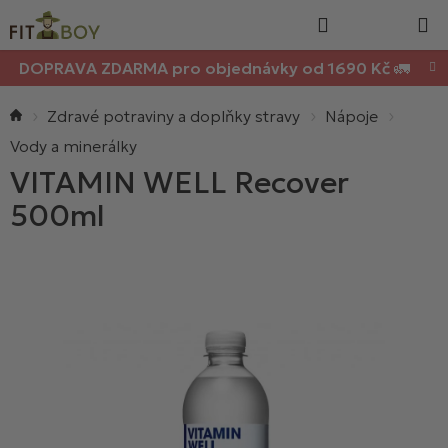
Nákupn
Přejít
Hledat
na
košík
obsah
DOPRAVA ZDARMA pro objednávky od 1690 Kč 🚛
Domů
Zdravé potraviny a doplňky stravy
Nápoje
Vody a minerálky
VITAMIN WELL Recover
500ml