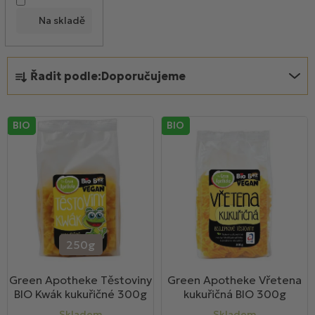
d
Na skladě
u
k
Ř
t
Řadit podle:
Doporučujeme
a
ů
z
e
BIO
BIO
n
í
p
r
o
d
u
250g
k
Green Apotheke Těstoviny
Green Apotheke Vřetena
t
BIO Kwák kukuřičné 300g
kukuřičná BIO 300g
ů
Skladem
Skladem