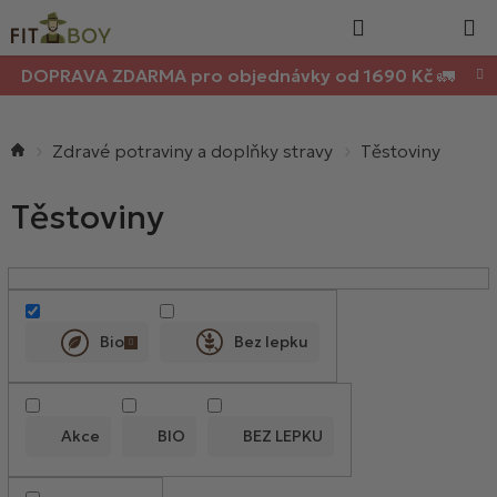
Nákupn
Přejít
Hledat
na
košík
obsah
DOPRAVA ZDARMA pro objednávky od 1690 Kč 🚛
Domů
Zdravé potraviny a doplňky stravy
Těstoviny
Těstoviny
V
ý
p
Bio
Bez lepku
i
s
p
Akce
BIO
BEZ LEPKU
r
o