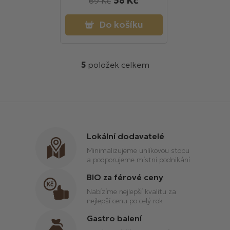
58 Kč
69 Kč
Do košíku
5
položek celkem
O
v
l
á
d
a
Lokální dodavatelé
c
í
Minimalizujeme uhlíkovou stopu
p
a podporujeme místní podnikání
r
BIO za férové ceny
v
Nabízíme nejlepší kvalitu za
k
nejlepší cenu po celý rok
y
v
Gastro balení
ý