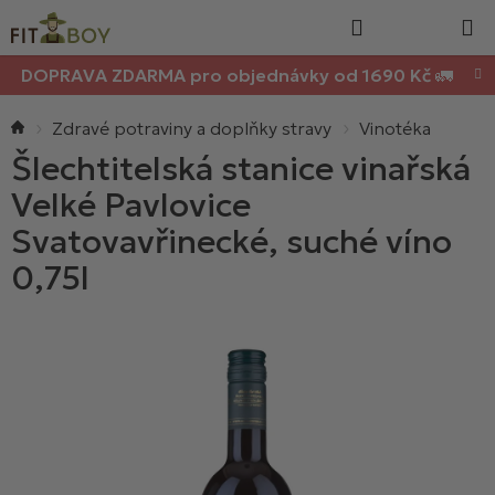
Nákupn
Přejít
Hledat
na
košík
obsah
DOPRAVA ZDARMA pro objednávky od 1690 Kč 🚛
Domů
Zdravé potraviny a doplňky stravy
Vinotéka
Šlechtitelská stanice vinařská
Velké Pavlovice
Svatovavřinecké, suché víno
0,75l