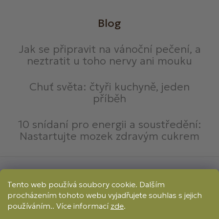
Blog
Jak se připravit na vánoční pečení, a
neztratit u toho nervy ani mouku
Chuť světa: čtyři kuchyně, jeden
příběh
10 snídaní pro energii a soustředění:
Nastartujte mozek zdravým cukrem
Způsoby platby:
Tento web používá soubory cookie. Dalším
Online
Převod
Dobírka
procházením tohoto webu vyjadřujete souhlas s jejich
Způsoby dopravy:
používáním.. Více informací
zde
.