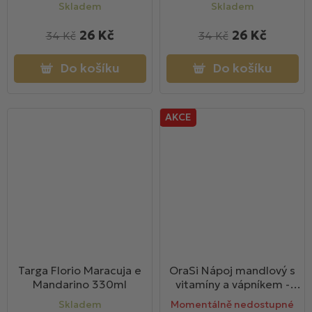
Skladem
Skladem
26 Kč
26 Kč
34 Kč
34 Kč
Do košíku
Do košíku
AKCE
Targa Florio Maracuja e
OraSi Nápoj mandlový s
Mandarino 330ml
vitamíny a vápníkem -
VEGAN 1000ml
Skladem
Momentálně nedostupné