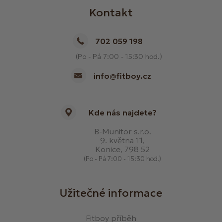
Kontakt
702 059 198
(Po - Pá 7:00 - 15:30 hod.)
info@fitboy.cz
Kde nás najdete?
B-Munitor s.r.o.
9. května 11,
Konice, 798 52
(Po - Pá 7:00 - 15:30 hod.)
Užitečné informace
Fitboy příběh