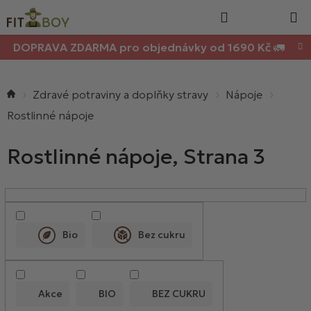
Nákupn
Přejít
Hledat
na
košík
obsah
DOPRAVA ZDARMA pro objednávky od 1690 Kč 🚛
Domů
Zdravé potraviny a doplňky stravy
Nápoje
Rostlinné nápoje
Rostlinné nápoje
, Strana 3
V
ý
p
Bio
Bez cukru
i
s
p
Akce
BIO
BEZ CUKRU
r