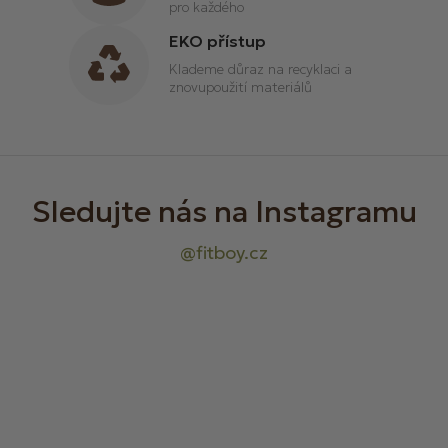
pro každého
EKO přístup
Klademe důraz na recyklaci a
znovupoužití materiálů
Z
á
p
a
t
í