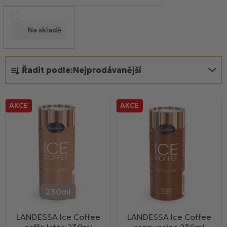
o
d
Na skladě
u
k
Ř
t
Řadit podle:
Nejprodávanější
a
ů
z
e
AKCE
AKCE
n
í
p
r
o
d
u
230ml
k
LANDESSA Ice Coffee
LANDESSA Ice Coffee
t