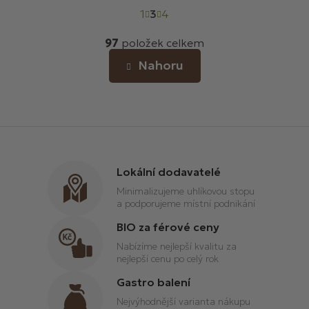
S
1
3
t
4
r
O
á
97
položek celkem
v
n
l
Nahoru
k
á
o
d
v
a
á
c
n
í
í
p
r
Lokální dodavatelé
v
Minimalizujeme uhlíkovou stopu
k
a podporujeme místní podnikání
y
v
BIO za férové ceny
ý
Nabízíme nejlepší kvalitu za
p
nejlepší cenu po celý rok
i
Gastro balení
s
u
Nejvýhodnější varianta nákupu