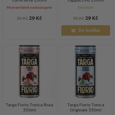
caffe latte 230ml
cappuccino 230ml
ů
Momentálně nedostupné
Skladem
29 Kč
29 Kč
39 Kč
39 Kč
Do košíku
Targa Florio Tonica Rosa
Targa Florio Tonica
330ml
Originale 330ml