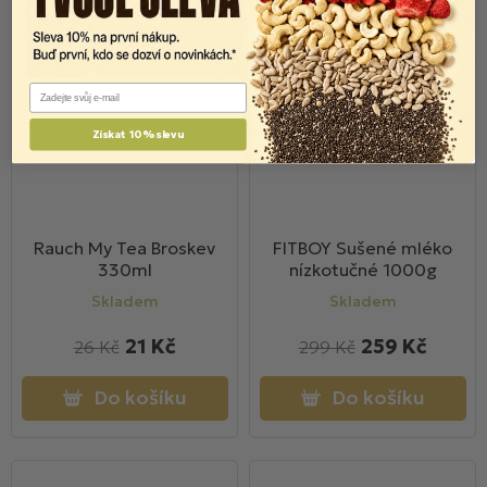
Email
Získat 10% slevu
Rauch My Tea Broskev
FITBOY Sušené mléko
330ml
nízkotučné 1000g
Skladem
Skladem
21 Kč
259 Kč
26 Kč
299 Kč
Do košíku
Do košíku