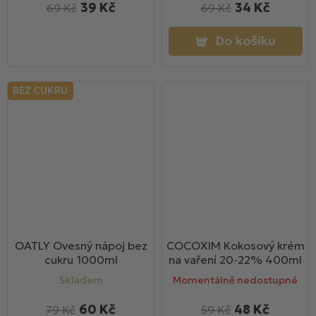
39 Kč
34 Kč
69 Kč
69 Kč
Do košíku
BEZ CUKRU
OATLY Ovesný nápoj bez
COCOXIM Kokosový krém
cukru 1000ml
na vaření 20-22% 400ml
Skladem
Momentálně nedostupné
60 Kč
48 Kč
79 Kč
59 Kč