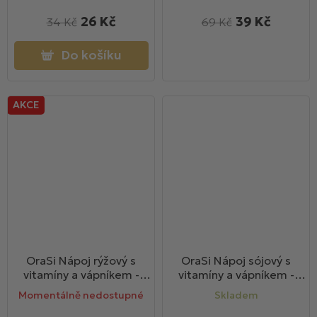
26 Kč
39 Kč
34 Kč
69 Kč
Do košíku
AKCE
OraSi Nápoj rýžový s
OraSi Nápoj sójový s
vitamíny a vápníkem -
vitamíny a vápníkem -
VEGAN 1000ml
VEGAN 1000ml
Momentálně nedostupné
Skladem