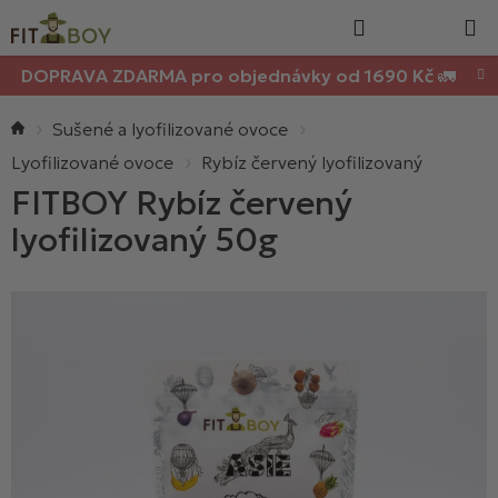
Nákupn
Přejít
Hledat
na
košík
obsah
DOPRAVA ZDARMA pro objednávky od 1690 Kč 🚛
Domů
Sušené a lyofilizované ovoce
Lyofilizované ovoce
Rybíz červený lyofilizovaný
FITBOY Rybíz červený
lyofilizovaný 50g