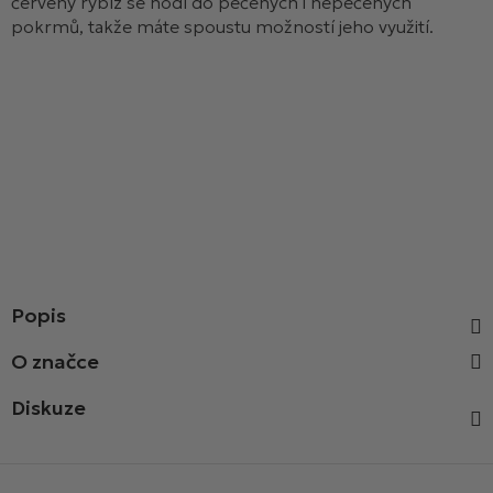
červený rybíz se hodí do pečených i nepečených
pokrmů, takže máte spoustu možností jeho využití.
Popis
Diskuze
Z