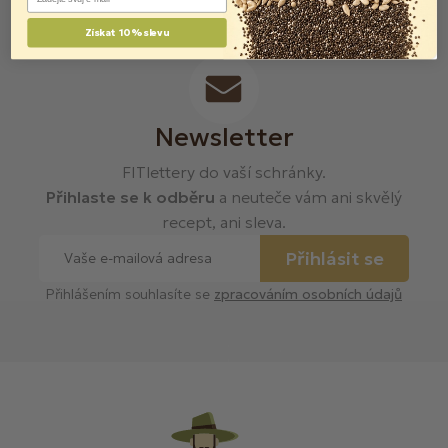
Získat 10% slevu
Newsletter
FITlettery do vaší schránky.
Přihlaste se k odběru
a neuteče vám ani skvělý
recept, ani sleva.
Přihlásit se
Přihlášením souhlasíte se
zpracováním osobních údajů