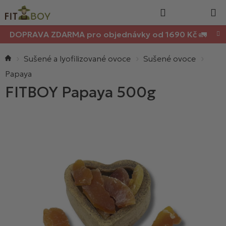
Nákupn
Přejít
Hledat
na
košík
obsah
DOPRAVA ZDARMA pro objednávky od 1690 Kč 🚛
Domů
Sušené a lyofilizované ovoce
Sušené ovoce
Papaya
FITBOY Papaya 500g