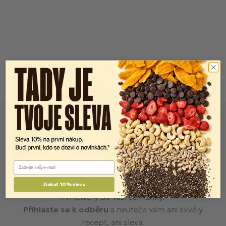
Email
Newsletter
Získat 10% slevu
FITlettery do vaší schránky.
Přihlaste se k odběru
a neuteče vám ani skvělý
recept, ani sleva.