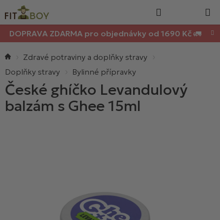
Nákupn
Přejít
Hledat
na
košík
obsah
DOPRAVA ZDARMA pro objednávky od 1690 Kč 🚛
Domů
Zdravé potraviny a doplňky stravy
Doplňky stravy
Bylinné přípravky
České ghíčko Levandulový
balzám s Ghee 15ml