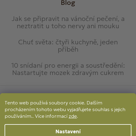
Blog
Jak se připravit na vánoční pečení, a
neztratit u toho nervy ani mouku
Chuť světa: čtyři kuchyně, jeden
příběh
10 snídaní pro energii a soustředění:
Nastartujte mozek zdravým cukrem
Způsoby platby:
Tento web používá soubory cookie. Dalším
Online
Převod
Dobírka
procházením tohoto webu vyjadřujete souhlas s jejich
Způsoby dopravy:
používáním.. Více informací
zde
.
Nastavení