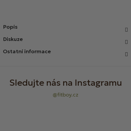
Popis
Diskuze
Ostatní informace
Z
á
p
a
t
í