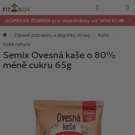
Nákupn
Přejít
Hledat
na
košík
obsah
DOPRAVA ZDARMA pro objednávky od 1690 Kč 🚛
Domů
Zdravé potraviny a doplňky stravy
Kaše
Kaše natural
Semix Ovesná kaše o 80%
méně cukru 65g