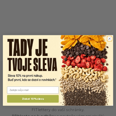
Email
Newsletter
Získat 10% slevu
FITlettery do vaší schránky.
Přihlaste se k odběru
a neuteče vám ani skvělý