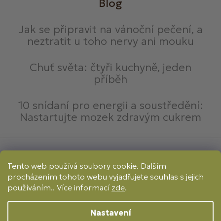
Blog
Jak se připravit na vánoční pečení, a
neztratit u toho nervy ani mouku
Chuť světa: čtyři kuchyně, jeden
příběh
10 snídaní pro energii a soustředění:
Nastartujte mozek zdravým cukrem
Způsoby platby:
Tento web používá soubory cookie. Dalším
Online
Převod
Dobírka
procházením tohoto webu vyjadřujete souhlas s jejich
Způsoby dopravy:
používáním.. Více informací
zde
.
Nastavení