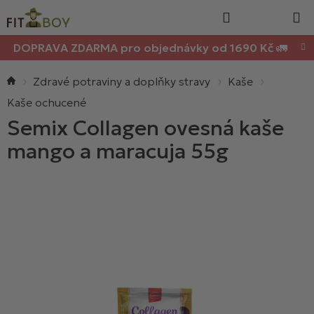
Nákupn
Přejít
Hledat
na
košík
obsah
DOPRAVA ZDARMA pro objednávky od 1690 Kč 🚛
Domů
Zdravé potraviny a doplňky stravy
Kaše
Kaše ochucené
Semix Collagen ovesná kaše
mango a maracuja 55g