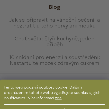
Blog
Jak se připravit na vánoční pečení, a
neztratit u toho nervy ani mouku
Chuť světa: čtyři kuchyně, jeden
příběh
10 snídaní pro energii a soustředění:
Nastartujte mozek zdravým cukrem
Způsoby platby:
Tento web používá soubory cookie. Dalším
Online
Převod
Dobírka
procházením tohoto webu vyjadřujete souhlas s jejich
Způsoby dopravy:
používáním.. Více informací
zde
.