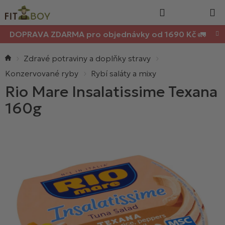
Nákupn
Přejít
Hledat
na
košík
obsah
DOPRAVA ZDARMA pro objednávky od 1690 Kč 🚛
Domů
Zdravé potraviny a doplňky stravy
Konzervované ryby
Rybí saláty a mixy
Rio Mare Insalatissime Texana
160g