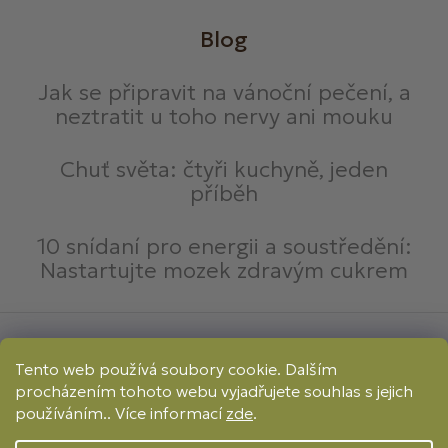
Blog
Jak se připravit na vánoční pečení, a
neztratit u toho nervy ani mouku
Chuť světa: čtyři kuchyně, jeden
příběh
10 snídaní pro energii a soustředění:
Nastartujte mozek zdravým cukrem
Způsoby platby:
Tento web používá soubory cookie. Dalším
Online
Převod
Dobírka
procházením tohoto webu vyjadřujete souhlas s jejich
Způsoby dopravy:
používáním.. Více informací
zde
.