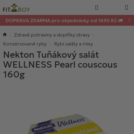
Nákupn
Přejít
Hledat
na
košík
obsah
DOPRAVA ZDARMA pro objednávky od 1690 Kč 🚛
Domů
Zdravé potraviny a doplňky stravy
Konzervované ryby
Rybí saláty a mixy
Nekton Tuňákový salát
WELLNESS Pearl couscous
160g