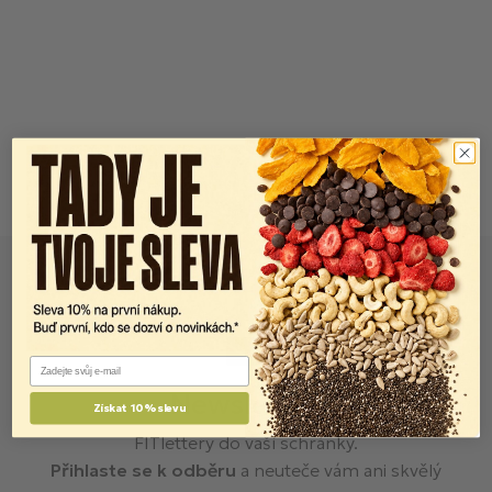
Email
Newsletter
Získat 10% slevu
FITlettery do vaší schránky.
Přihlaste se k odběru
a neuteče vám ani skvělý