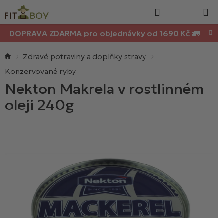
Nákupn
Přejít
Hledat
na
košík
obsah
DOPRAVA ZDARMA pro objednávky od 1690 Kč 🚛
Domů
Zdravé potraviny a doplňky stravy
Konzervované ryby
Nekton Makrela v rostlinném
oleji 240g