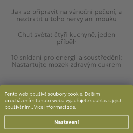
Jak se připravit na vánoční pečení, a
neztratit u toho nervy ani mouku
Chuť světa: čtyři kuchyně, jeden
příběh
10 snídaní pro energii a soustředění:
Nastartujte mozek zdravým cukrem
Způsoby platby:
Tento web používá soubory cookie. Dalším
Online
Převod
Dobírka
procházením tohoto webu vyjadřujete souhlas s jejich
Způsoby dopravy:
používáním.. Více informací
zde
.
Nastavení