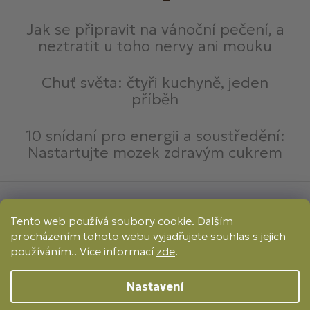
Jak se připravit na vánoční pečení, a
neztratit u toho nervy ani mouku
Chuť světa: čtyři kuchyně, jeden
příběh
10 snídaní pro energii a soustředění:
Nastartujte mozek zdravým cukrem
Způsoby platby:
Tento web používá soubory cookie. Dalším
Online
Převod
Dobírka
procházením tohoto webu vyjadřujete souhlas s jejich
Způsoby dopravy:
používáním.. Více informací
zde
.
Nastavení