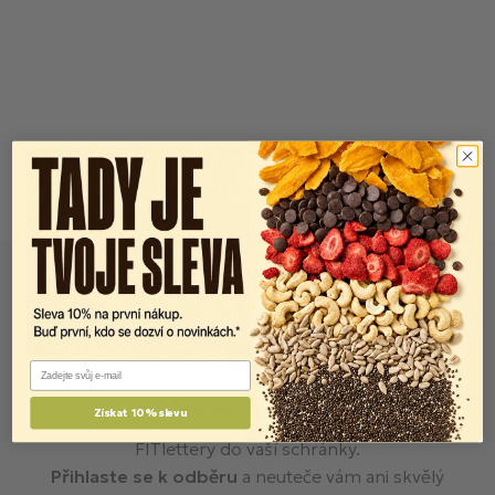
Email
Newsletter
Získat 10% slevu
FITlettery do vaší schránky.
Přihlaste se k odběru
a neuteče vám ani skvělý