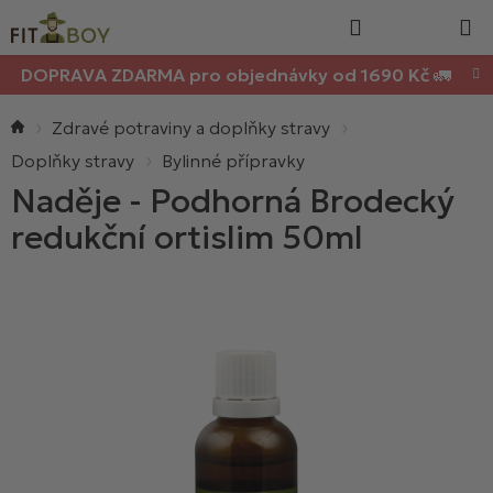
Nákupn
Přejít
Hledat
na
košík
obsah
DOPRAVA ZDARMA pro objednávky od 1690 Kč 🚛
Domů
Zdravé potraviny a doplňky stravy
Doplňky stravy
Bylinné přípravky
Naděje - Podhorná Brodecký
redukční ortislim 50ml