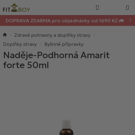
Nákupn
Přejít
Hledat
na
košík
obsah
DOPRAVA ZDARMA pro objednávky od 1690 Kč 🚛
Domů
Zdravé potraviny a doplňky stravy
Doplňky stravy
Bylinné přípravky
Naděje-Podhorná Amarit
forte 50ml