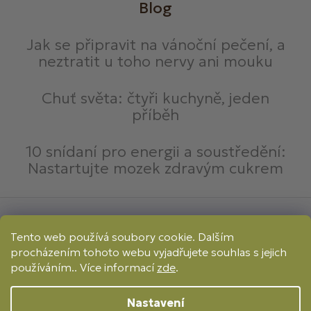
Blog
Jak se připravit na vánoční pečení, a
neztratit u toho nervy ani mouku
Chuť světa: čtyři kuchyně, jeden
příběh
10 snídaní pro energii a soustředění:
Nastartujte mozek zdravým cukrem
Způsoby platby:
Tento web používá soubory cookie. Dalším
Online
Převod
Dobírka
procházením tohoto webu vyjadřujete souhlas s jejich
Způsoby dopravy:
používáním.. Více informací
zde
.
Nastavení