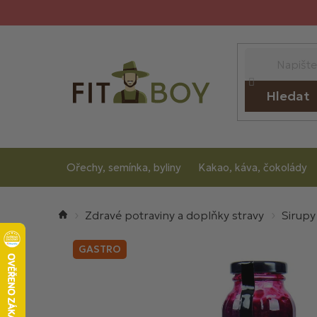
Přejít
na
obsah
Hledat
Ořechy, semínka, byliny
Kakao, káva, čokolády
Domů
Zdravé potraviny a doplňky stravy
Sirupy
GASTRO