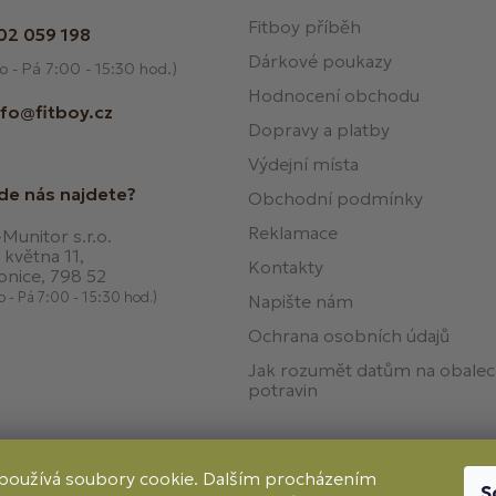
Fitboy příběh
02 059 198
Dárkové poukazy
o - Pá 7:00 - 15:30 hod.)
Hodnocení obchodu
nfo@fitboy.cz
Dopravy a platby
Výdejní místa
de nás najdete?
Obchodní podmínky
Reklamace
Munitor s.r.o.
 května 11,
Kontakty
onice, 798 52
o - Pá 7:00 - 15:30 hod.)
Napište nám
Ochrana osobních údajů
Jak rozumět datům na obale
potravin
používá soubory cookie. Dalším procházením
S