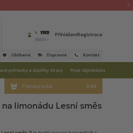
702 059 198
Přihlášení
Registrace
(Po - Pá 7:00 - 15:30 hod.)
Oblíbené
Dopravné
Kontakt
avé potraviny a doplňky stravy
Moje objednávka
na limonádu Lesní směs
Lesní směs 1l
je hustý ovocný koncentrát z