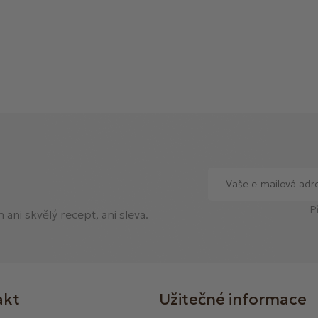
P
ani skvělý recept, ani sleva.
akt
Užitečné informace