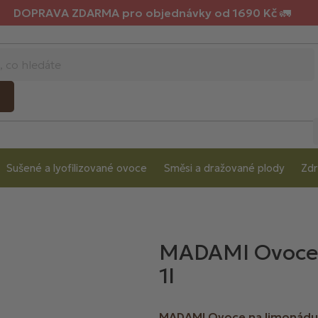
DOPRAVA ZDARMA pro objednávky od 1690 Kč 🚛
Sušené a lyofilizované ovoce
Směsi a dražované plody
Zdr
MADAMI Ovoce 
1l
MADAMI Ovoce na limonádu 