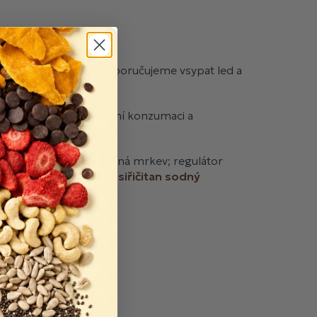
 Pro extra osvěžení doporučujeme vsypat led a
BO brčka, která usnadní konzumaci a
trát: červená řepa, černá mrkev; regulátor
t sodný; antioxidant:
disiřičitan
sodný
°C a temnu do 60 dní.