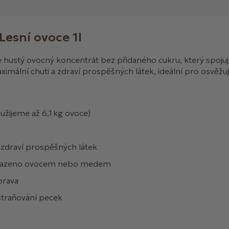
esní ovoce 1l
e hustý ovocný koncentrát bez přidaného cukru, který spoju
imální chuti a zdraví prospěšných látek, ideální pro osvěžu
užijeme až 6,1 kg ovoce)
 zdraví prospěšných látek
slazeno ovocem nebo medem
prava
dstraňování pecek