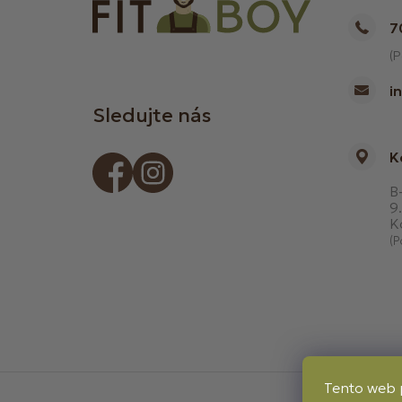
7
(P
i
Sledujte nás
K
B-
9.
K
(P
Tento web 