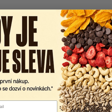
tu do 0,4l sklenice vody, podle chuti lze upravit množství.
lnou chuť ovoce.
roto se nedoporučuje pít běžným brčkem – ideální jsou JUM
centrát červený rybíz; černý a červený rybíz; barvící koncen
t: sorban draselný; zahušťovadlo: xanthan, guma guar, alginá
po otevření spotřebuje do 30 dní, při uchování v chladu 4-8