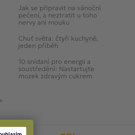
Jak se připravit na vánoční
pečení, a neztratit u toho
nervy ani mouku
Chuť světa: čtyři kuchyně,
jeden příběh
10 snídaní pro energii a
soustředění: Nastartujte
mozek zdravým cukrem
ch
ouhlasím