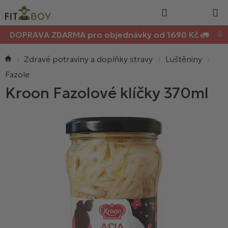
Nákupn
Přejít
Hledat
na
košík
obsah
DOPRAVA ZDARMA pro objednávky od 1690 Kč 🚛
Domů
Zdravé potraviny a doplňky stravy
Luštěniny
Fazole
Kroon Fazolové klíčky 370ml