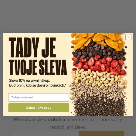
Email
Newsletter
Získat 10% slevu
FITlettery do vaší schránky.
Přihlaste se k odběru
a neuteče vám ani skvělý
recept, ani sleva.