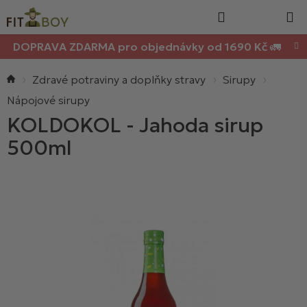
Nákupn
Přejít
Hledat
na
košík
obsah
DOPRAVA ZDARMA pro objednávky od 1690 Kč 🚛
Domů
Zdravé potraviny a doplňky stravy
Sirupy
Nápojové sirupy
KOLDOKOL - Jahoda sirup
500ml