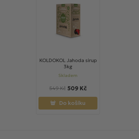
KOLDOKOL Jahoda sirup
3kg
Skladem
509 Kč
549 Kč
Do košíku
Z