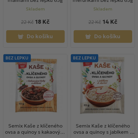
malinami bez lepku 65g
meruňkami bez lepku 65g
ů
Skladem
Skladem
18 Kč
14 Kč
22 Kč
22 Kč
Do košíku
Do košíku
BEZ LEPKU
BEZ LEPKU
Semix Kaše z klíčeného
Semix Kaše z klíčeného
ovsa a quinoy s kakaovými
ovsa a quinoy s jablkem a