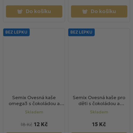
Do košíku
Do košíku
BEZ LEPKU
BEZ LEPKU
Semix Ovesná kaše
Semix Ovesná kaše pro
omega3 s čokoládou a
děti s čokoládou a
kešu ořechy bez lepku 65g
banánem, bez lepku 50g
Skladem
Skladem
12 Kč
15 Kč
18 Kč