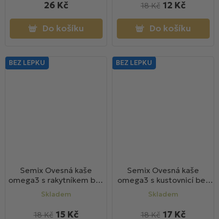
26 Kč
12 Kč
18 Kč
Do košíku
Do košíku
BEZ LEPKU
BEZ LEPKU
Semix Ovesná kaše
Semix Ovesná kaše
omega3 s rakytníkem bez
omega3 s kustovnicí bez
lepku 65g
lepku 65g
Skladem
Skladem
15 Kč
17 Kč
18 Kč
18 Kč