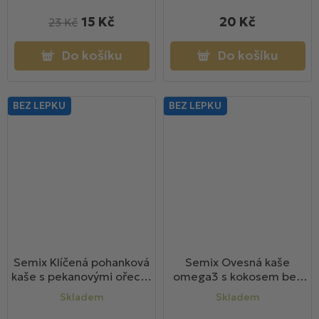
15 Kč
20 Kč
23 Kč
Do košíku
Do košíku
BEZ LEPKU
BEZ LEPKU
Semix Klíčená pohanková
Semix Ovesná kaše
kaše s pekanovými ořechy
omega3 s kokosem bez
bez lepku 65g
lepku 65g
Skladem
Skladem