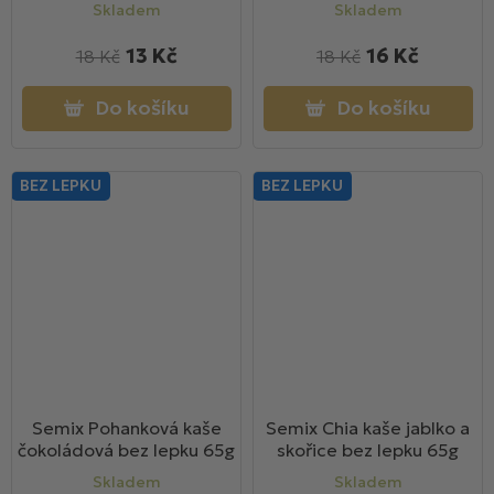
boby a datlemi, bez lepku
skořicí, bez lepku 65g
Skladem
Skladem
65g
13 Kč
16 Kč
18 Kč
18 Kč
Do košíku
Do košíku
BEZ LEPKU
BEZ LEPKU
Semix Pohanková kaše
Semix Chia kaše jablko a
čokoládová bez lepku 65g
skořice bez lepku 65g
Skladem
Skladem