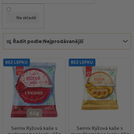
o
d
Na skladě
u
k
Ř
t
Řadit podle:
Nejprodávanější
a
ů
z
e
BEZ LEPKU
BEZ LEPKU
n
í
p
r
o
d
u
65g
k
Semix Rýžová kaše s
Semix Rýžová kaše s
t