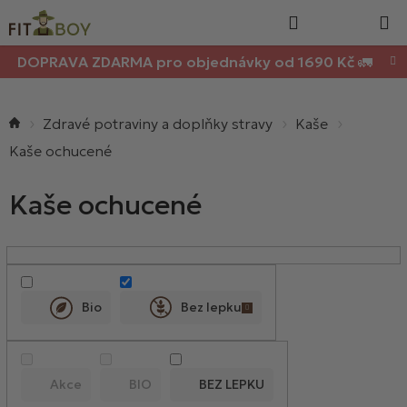
Nákupn
Přejít
Hledat
na
košík
obsah
DOPRAVA ZDARMA pro objednávky od 1690 Kč 🚛
Domů
Zdravé potraviny a doplňky stravy
Kaše
Kaše ochucené
Kaše ochucené
V
ý
p
Bio
Bez lepku
i
s
p
Akce
BIO
BEZ LEPKU
r