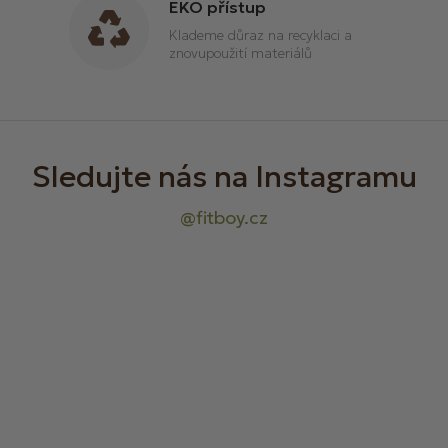
EKO přístup
s
u
Klademe důraz na recyklaci a
znovupoužití materiálů
Z
á
p
a
t
í