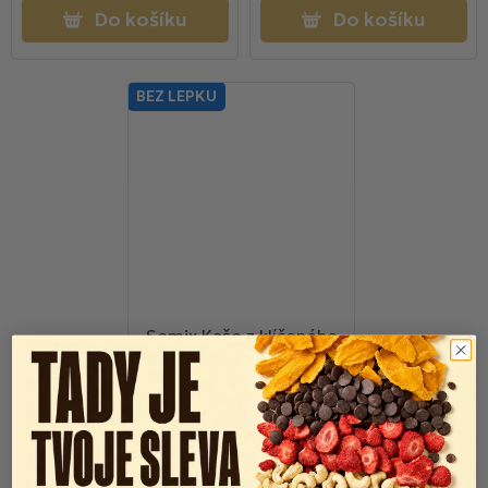
Do košíku
Do košíku
BEZ LEPKU
Semix Kaše z klíčeného
ovsa a quinoy oříšková, bez
lepku 65g
Skladem
16 Kč
18 Kč
Do košíku