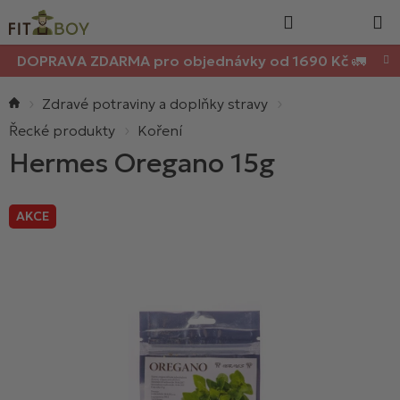
Nákupn
Přejít
Hledat
na
košík
obsah
DOPRAVA ZDARMA pro objednávky od 1690 Kč 🚛
Domů
Zdravé potraviny a doplňky stravy
Řecké produkty
Koření
Hermes Oregano 15g
AKCE