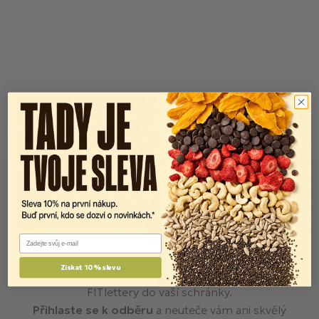
Email
Newsletter
Získat 10% slevu
FITlettery do vaší schránky.
Přihlaste se k odběru
a neuteče vám ani skvělý