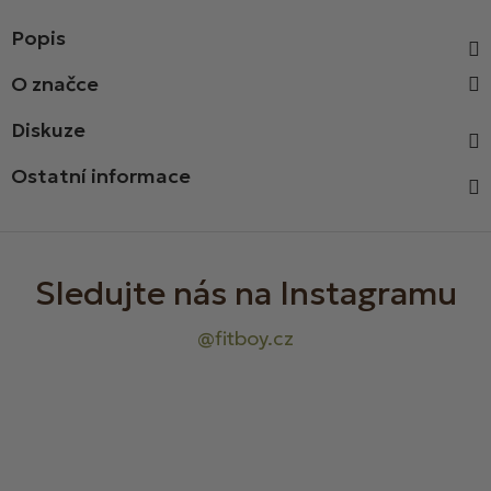
Popis
Diskuze
Ostatní informace
Z
á
p
a
t
í