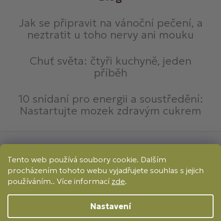
Jak se připravit na vánoční pečení, a
neztratit u toho nervy ani mouku
Chuť světa: čtyři kuchyně, jeden
příběh
10 snídaní pro energii a soustředění:
Nastartujte mozek zdravým cukrem
Způsoby platby:
Tento web používá soubory cookie. Dalším
Online
Převod
Dobírka
procházením tohoto webu vyjadřujete souhlas s jejich
Způsoby dopravy:
používáním.. Více informací
zde
.
Nastavení