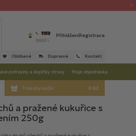
702 059 198
Přihlášení
Registrace
(Po - Pá 7:00 - 15:30 hod.)
Oblíbené
Dopravné
Kontakt
avé potraviny a doplňky stravy
Moje objednávka
hů a pražené kukuřice s
řením 250g
olika druhů ořechů a pražené kukuřice z