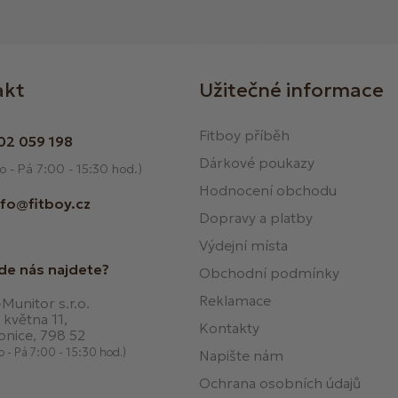
akt
Užitečné informace
Fitboy příběh
02 059 198
Dárkové poukazy
o - Pá 7:00 - 15:30 hod.)
Hodnocení obchodu
nfo@fitboy.cz
Dopravy a platby
Výdejní místa
de nás najdete?
Obchodní podmínky
Reklamace
Munitor s.r.o.
 května 11,
Kontakty
onice, 798 52
o - Pá 7:00 - 15:30 hod.)
Napište nám
Ochrana osobních údajů