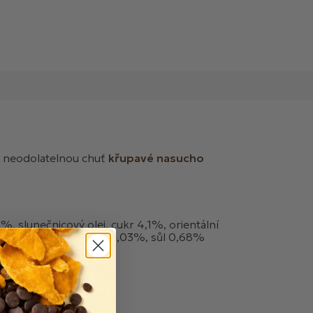
e neodolatelnou chuť
křupavé nasucho
%, slunečnicový olej, cukr 4,1%, orientální
 sušený) , hnědý cukr, 2,03%, sůl 0,68%