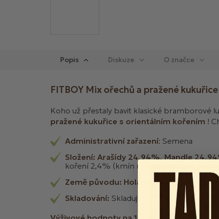
Popis
Diskuze
FITBOY Mix ořechů a pražené kukuřice
Koho už přestaly bavit klasické bramborové l
pražené kukuřice s orientálním kořením
!
Ch
Administrativní zařazení
: Semena
Složení: Arašídy 24,94%, Mandle 24,
koření 2,4% (kmín mletý, kmín celý, oreg
Země původu: Holandsko
Skladování:
Skladujte na temném, chlad
Výživové hodnoty na 100 g: