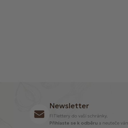
í
Newsletter
FITlettery do vaší schránky.
Přihlaste se k odběru
a neuteče vám 