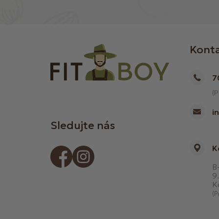
Kont
7
(P
i
Sledujte nás
K
B-
9.
K
(P