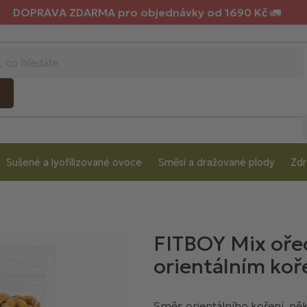
DOPRAVA ZDARMA pro objednávky od 1690 Kč 🚛
Sušené a lyofilizované ovoce
Směsi a dražované plody
Zdr
FITBOY Mix ořec
orientálním ko
Směs orientálního koření, něk