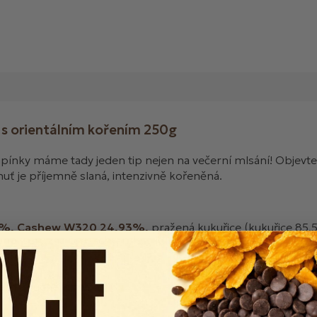
 s orientálním kořením 250g
upínky máme tady jeden tip nejen na večerní mlsání! Objevt
uť je příjemně slaná, intenzivně kořeněná.
94%, Cashew W320 24,93%,
pražená kukuřice (kukuřice 85,5
ano, semena černuchy, mletá kurkuma, chilli prášek, česnek
ném a suchém místě.