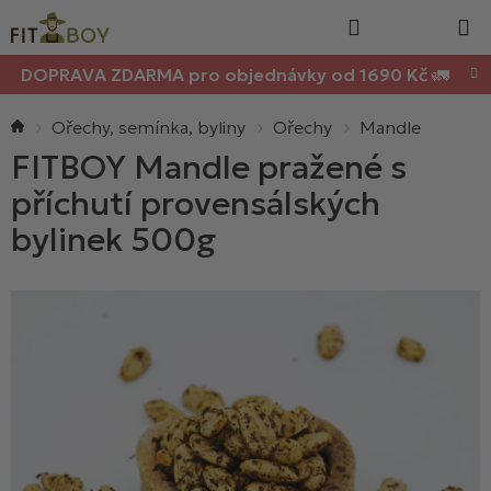
Nákupn
Přejít
Hledat
na
košík
obsah
DOPRAVA ZDARMA pro objednávky od 1690 Kč 🚛
Domů
Ořechy, semínka, byliny
Ořechy
Mandle
FITBOY Mandle pražené s
příchutí provensálských
bylinek 500g