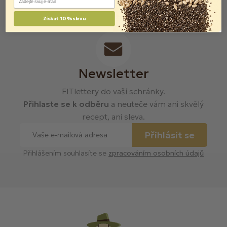
Získat 10% slevu
Newsletter
FITlettery do vaší schránky.
Přihlaste se k odběru
a neuteče vám ani skvělý
recept, ani sleva.
Přihlásit se
Přihlášením souhlasíte se
zpracováním osobních údajů