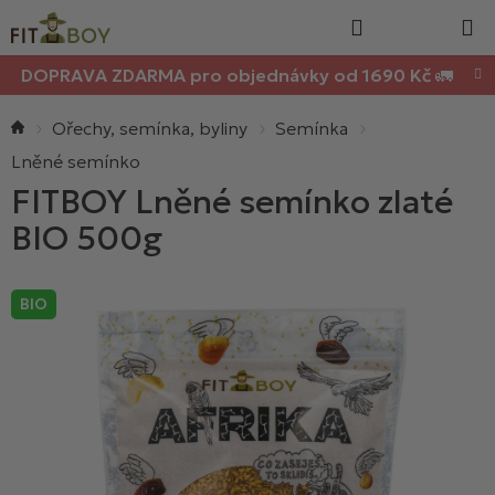
Nákupn
Přejít
Hledat
na
košík
obsah
DOPRAVA ZDARMA pro objednávky od 1690 Kč 🚛
Domů
Ořechy, semínka, byliny
Semínka
Lněné semínko
FITBOY Lněné semínko zlaté
BIO 500g
BIO