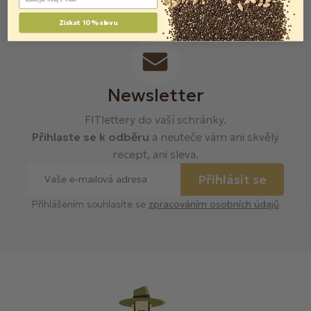
Získat 10% slevu
Newsletter
FITlettery do vaší schránky.
Přihlaste se k odběru
a neuteče vám ani skvělý
recept, ani sleva.
Přihlásit se
Přihlášením souhlasíte se
zpracováním osobních údajů