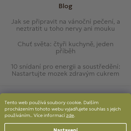
Blog
Jak se připravit na vánoční pečení, a
neztratit u toho nervy ani mouku
Chuť světa: čtyři kuchyně, jeden
příběh
10 snídaní pro energii a soustředění:
Nastartujte mozek zdravým cukrem
Způsoby platby:
Tento web používá soubory cookie. Dalším
Online
Převod
Dobírka
procházením tohoto webu vyjadřujete souhlas s jejich
Způsoby dopravy:
používáním.. Více informací
zde
.
Nastavení