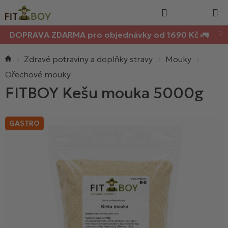
Nákupn
Přejít
Hledat
na
košík
obsah
DOPRAVA ZDARMA pro objednávky od 1690 Kč 🚛
Domů
Zdravé potraviny a doplňky stravy
Mouky
Ořechové mouky
FITBOY Kešu mouka 5000g
GASTRO