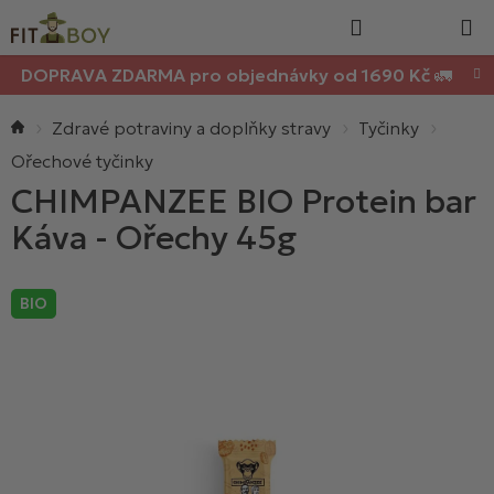
Nákupn
Přejít
Hledat
na
košík
obsah
DOPRAVA ZDARMA pro objednávky od 1690 Kč 🚛
Domů
Zdravé potraviny a doplňky stravy
Tyčinky
Ořechové tyčinky
CHIMPANZEE BIO Protein bar
Káva - Ořechy 45g
BIO