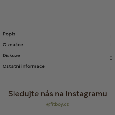
Popis
Diskuze
Ostatní informace
Z
á
p
a
t