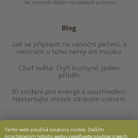
Jak rozumět datům na obalech potravin
Blog
Jak se připravit na vánoční pečení, a
neztratit u toho nervy ani mouku
Chuť světa: čtyři kuchyně, jeden
příběh
10 snídaní pro energii a soustředění:
Nastartujte mozek zdravým cukrem
Způsoby platby:
Tento web používá soubory cookie. Dalším
Online
Převod
Dobírka
procházením tohoto webu vyjadřujete souhlas s jejich