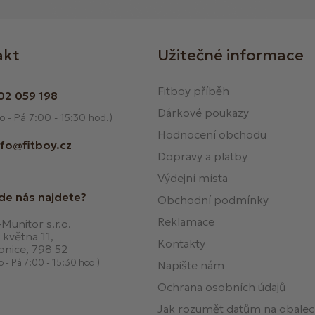
akt
Užitečné informace
Fitboy příběh
02 059 198
Dárkové poukazy
o - Pá 7:00 - 15:30 hod.)
Hodnocení obchodu
nfo@fitboy.cz
Dopravy a platby
Výdejní místa
de nás najdete?
Obchodní podmínky
Reklamace
Munitor s.r.o.
 května 11,
Kontakty
onice, 798 52
o - Pá 7:00 - 15:30 hod.)
Napište nám
Ochrana osobních údajů
Jak rozumět datům na obale