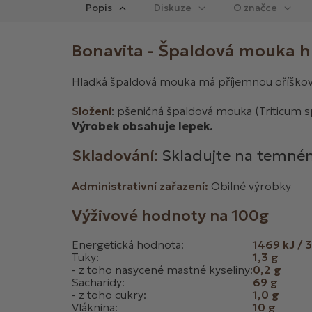
Popis
Diskuze
Bonavita - Špaldová mouka 
Hladká špaldová mouka má příjemnou oříškovou
Složení
: pšeničná špaldová mouka (Triticum sp
Výrobek obsahuje lepek.
Skladování:
Skladujte na temné
Administrativní zařazení:
Obilné výrobky
Výživové hodnoty na 100g
Energetická hodnota:
1469 kJ / 
Tuky:
1,3 g
- z toho nasycené mastné kyseliny:
0,2 g
Sacharidy:
69 g
- z toho cukry:
1,0 g
Vláknina:
10 g