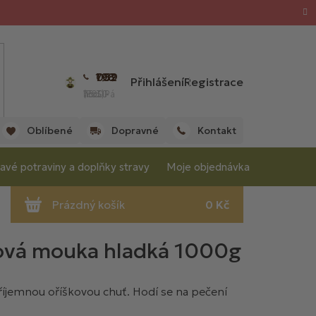
702 059 198
Přihlášení
Registrace
(Po - Pá 7:00 - 15:30 hod.)
Oblíbené
Dopravné
Kontakt
avé potraviny a doplňky stravy
Moje objednávka
ová mouka hladká 1000g
íjemnou oříškovou chuť. Hodí se na pečení