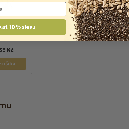
ločky špaldové
kat 10% slevu
250g
adem
36 Kč
košíku