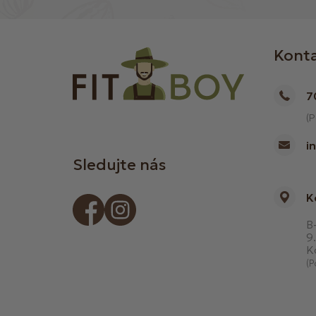
Kont
7
(P
i
Sledujte nás
K
B-
9.
K
(P