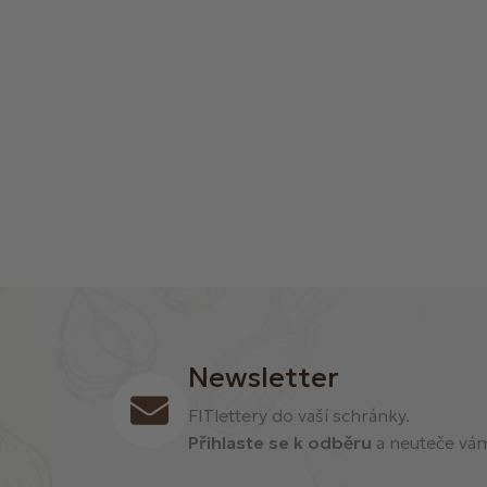
í
Newsletter
FITlettery do vaší schránky.
Přihlaste se k odběru
a neuteče vám 