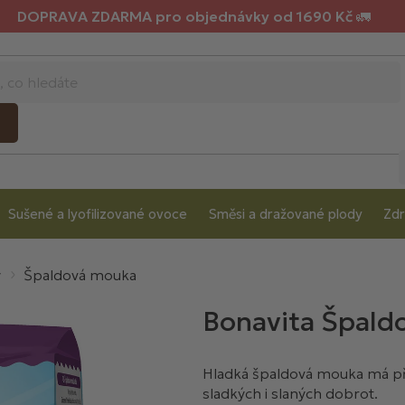
DOPRAVA ZDARMA pro objednávky od 1690 Kč 🚛
Sušené a lyofilizované ovoce
Směsi a dražované plody
Zdr
y
Špaldová mouka
Bonavita Špald
Hladká špaldová mouka má př
sladkých i slaných dobrot.