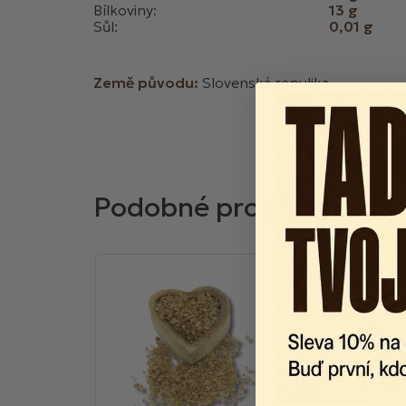
Bílkoviny:
13 g
Sůl:
0,01 g
Země původu:
Slovenská repulika
BIO