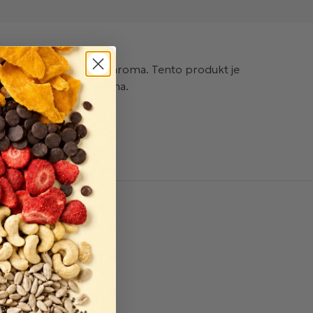
chovávají plnou chuť a aroma. Tento produkt je
třeba svěží chuť oregana.