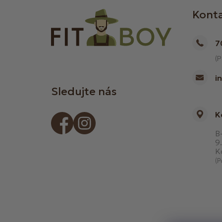
Kont
7
(P
i
Sledujte nás
K
B-
9.
K
(P