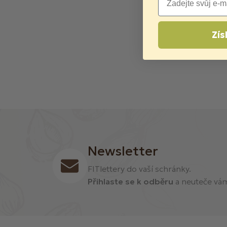
Zís
Newsletter
FITlettery do vaší schránky.
Přihlaste se k odběru
a neuteče vám 