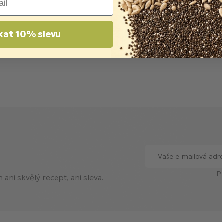
kat 10% slevu
P
ani skvělý recept, ani sleva.