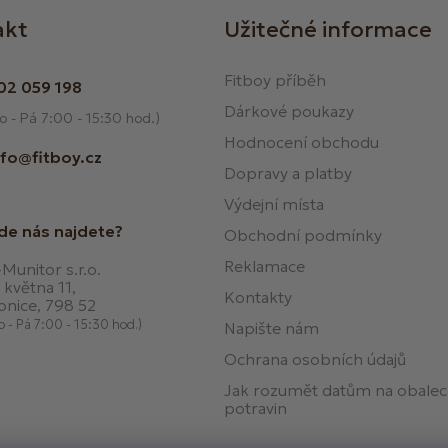
akt
Užitečné informace
Fitboy příběh
02 059 198
Dárkové poukazy
o - Pá 7:00 - 15:30 hod.)
Hodnocení obchodu
nfo@fitboy.cz
Dopravy a platby
Výdejní místa
de nás najdete?
Obchodní podmínky
Reklamace
Munitor s.r.o.
 května 11,
Kontakty
onice, 798 52
o - Pá 7:00 - 15:30 hod.)
Napište nám
Ochrana osobních údajů
Jak rozumět datům na obale
potravin