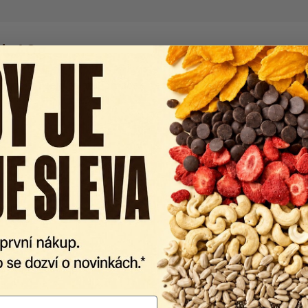
ek 40g
e svazku, což znamená, že jde o čerstvé bylinky, které si za
d na dochucení salátů, omáček nebo jiných pokrmů, kde je po