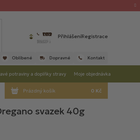
702 059 198
Přihlášení
Registrace
(Po - Pá 7:00 - 15:30 hod.)
Oblíbené
Dopravné
Kontakt
avé potraviny a doplňky stravy
Moje objednávka
regano svazek 40g