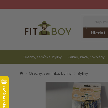
Přejít
na
obsah
Hledat
Ořechy, semínka, byliny
Kakao, káva, čokolády
Domů
Ořechy, semínka, byliny
Byliny