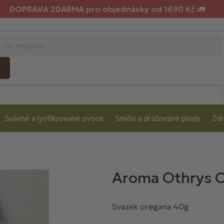
DOPRAVA ZDARMA pro objednávky od 1690 Kč 🚛
Sušené a lyofilizované ovoce
Směsi a dražované plody
Zdr
Aroma Othrys O
Svazek oregana 40g