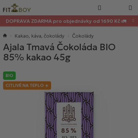
Nákupn
Přejít
Hledat
na
košík
obsah
DOPRAVA ZDARMA pro objednávky od 1690 Kč 🚛
Domů
Kakao, káva, čokolády
Čokolády
Ajala Tmavá Čokoláda BIO
85% kakao 45g
BIO
CITLIVÉ NA TEPLO ☀️