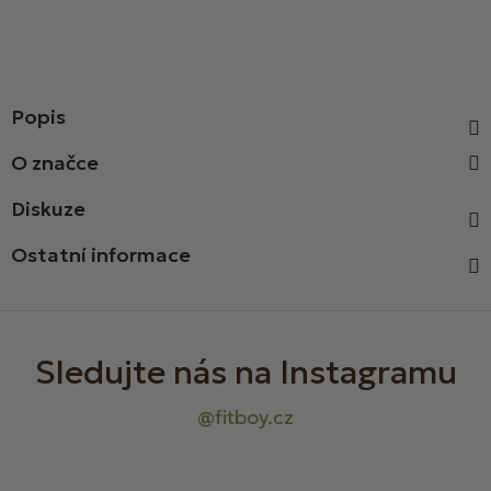
Popis
Diskuze
Ostatní informace
Z
á
p
a
t
í