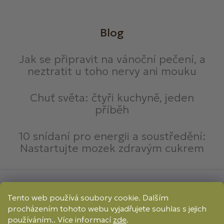
Blog
Jak se připravit na vánoční pečení, a
neztratit u toho nervy ani mouku
Chuť světa: čtyři kuchyně, jeden
příběh
10 snídaní pro energii a soustředění:
Nastartujte mozek zdravým cukrem
Způsoby platby:
Tento web používá soubory cookie. Dalším
Online
Převod
Dobírka
procházením tohoto webu vyjadřujete souhlas s jejich
Způsoby dopravy:
používáním.. Více informací
zde
.