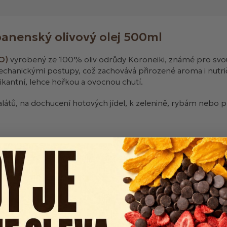
 panenský olivový olej 500ml
O)
vyrobený ze 100% oliv odrůdy Koroneiki, známé pro svou
echanickými postupy, což zachovává přirozené aroma i nutri
ikantní, lehce hořkou a ovocnou chutí.
tů, na dochucení hotových jídel, k zelenině, rybám nebo peč
chraňte před přímým slunečním zářením.