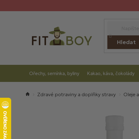
Přejít
na
obsah
Hledat
Ořechy, semínka, byliny
Kakao, káva, čokolády
Domů
Zdravé potraviny a doplňky stravy
Oleje 