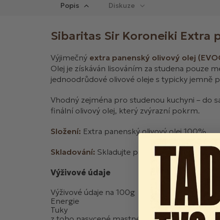
Popis
Diskuze
Sibaritas Sir Koroneiki Extra
Výjimečný
extra panenský olivový olej (EVO
Olej je získáván lisováním za studena pouze m
jednoodrůdové olivové oleje s typicky jemně p
Vhodný zejména pro studenou kuchyni – do salá
finální olivový olej, který zvýrazní pokrm.
Složení:
Extra panenský olivový olej 100%
Skladování:
Skladujte při pokojové teplotě, 
Výživové údaje
Výživové údaje na 100g
Energie
3700kJ/900kcal
Tuky
100g
z toho nasycené mastné