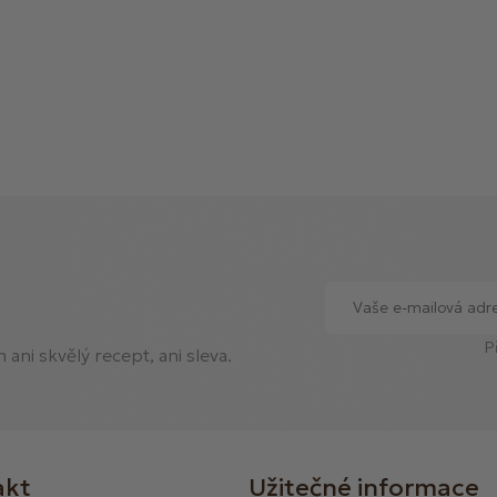
P
ani skvělý recept, ani sleva.
akt
Užitečné informace