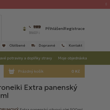
702 059 198
Přihlášení
Registrace
(Po - Pá 7:00 - 15:30 hod.)
Oblíbené
Dopravné
Kontakt
avé potraviny a doplňky stravy
Moje objednávka
oroneiki Extra panenský
0ml
DRUHOVÝ
Extra panenský olivový olej 500ml