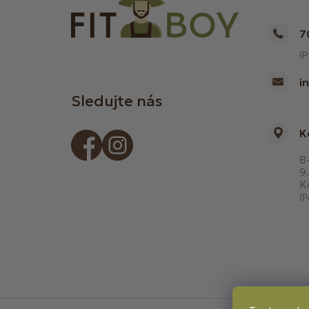
7
(P
i
Sledujte nás
K
B-
9.
K
(P