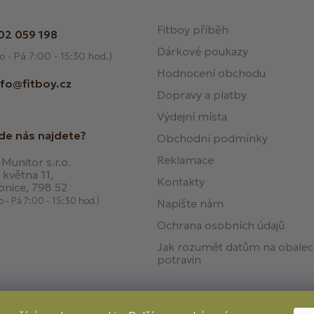
Fitboy příběh
02 059 198
Dárkové poukazy
o - Pá 7:00 - 15:30 hod.)
Hodnocení obchodu
nfo@fitboy.cz
Dopravy a platby
Výdejní místa
de nás najdete?
Obchodní podmínky
Reklamace
Munitor s.r.o.
 května 11,
Kontakty
onice, 798 52
o - Pá 7:00 - 15:30 hod.)
Napište nám
Ochrana osobních údajů
Jak rozumět datům na obale
potravin