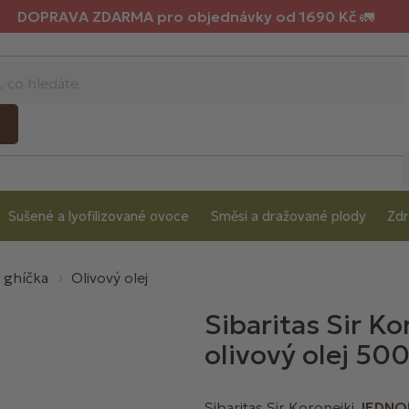
DOPRAVA ZDARMA pro objednávky od 1690 Kč 🚛
Sušené a lyofilizované ovoce
Směsi a dražované plody
Zdr
a ghíčka
Olivový olej
Sibaritas Sir K
olivový olej 50
Sibaritas Sir Koroneiki
JEDNO