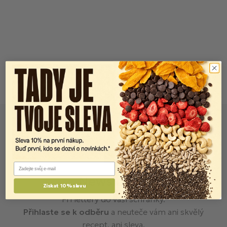
Email
Newsletter
Získat 10% slevu
FITlettery do vaší schránky.
Přihlaste se k odběru
a neuteče vám ani skvělý
recept, ani sleva.