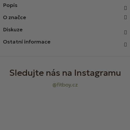
Popis
Diskuze
Ostatní informace
Z
á
p
a
t
í