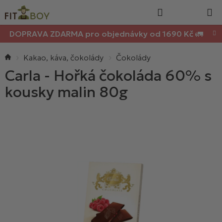
Nákupn
Přejít
Hledat
na
košík
obsah
DOPRAVA ZDARMA pro objednávky od 1690 Kč 🚛
Domů
Kakao, káva, čokolády
Čokolády
Carla - Hořká čokoláda 60% s
kousky malin 80g