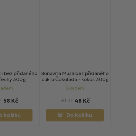
li bez přidaného
Bonavita Müsli bez přidaného
řechy 300g
cukru Čokoláda - kokos 300g
ladem
Skladem
58 Kč
48 Kč
č
59 Kč
o košíku
Do košíku