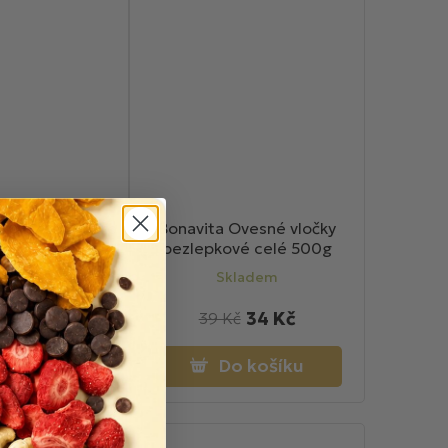
n flakes Gastro
Bonavita Ovesné vločky
000g
bezlepkové celé 500g
ladem
Skladem
79 Kč
34 Kč
č
39 Kč
o košíku
Do košíku