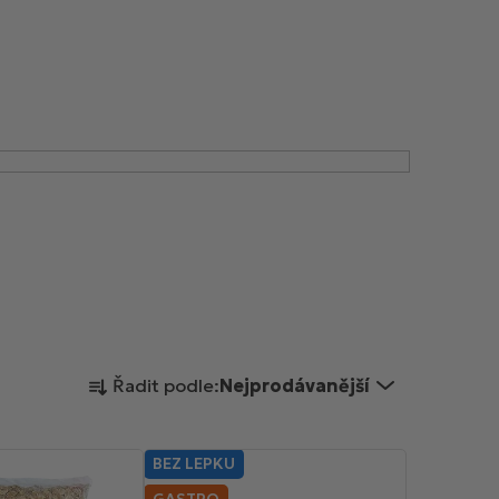
Ř
Řadit podle:
Nejprodávanější
a
z
e
BEZ LEPKU
n
GASTRO