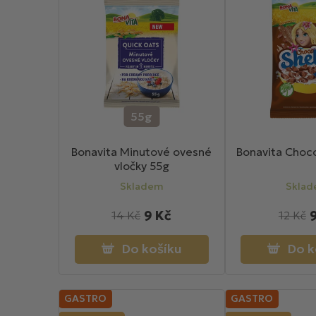
ů
55g
Bonavita Minutové ovesné
Bonavita Choc
vločky 55g
Skladem
Skla
9 Kč
14 Kč
12 Kč
Do košíku
Do k
GASTRO
GASTRO