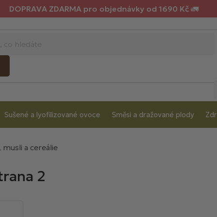
DOPRAVA ZDARMA pro objednávky od 1690 Kč 🚛
Sušené a lyofilizované ovoce
Směsi a dražované plody
Zdr
 musli a cereálie
trana 2