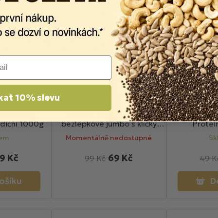
kat 10% slevu
né vločky
FITBOY Ovesné vločky
Bonavita 
adiční 1000g
bezlepkové jumbo s klíčky
Protei
1000g
dem
Momentálně nedostupné
Sk
9 Kč
69 Kč
99 Kč
49 K
ošíku
D