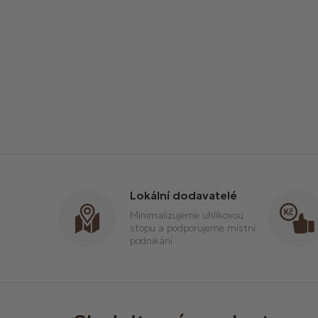
Lokální dodavatelé
Minimalizujeme uhlíkovou
stopu a podporujeme místní
podnikání
Z
á