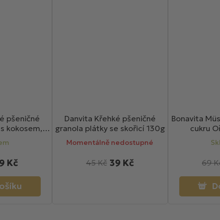
ké pšeničné
Danvita Křehké pšeničné
Bonavita Müs
y s kokosem,
granola plátky se skořicí 130g
cukru O
chia semínky
dem
Momentálně nedostupné
Sk
g
9 Kč
39 Kč
45 Kč
69 K
ošíku
D