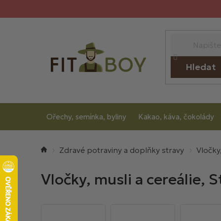
Přejít
na
obsah
Hledat
Ořechy, semínka, byliny
Kakao, káva, čokolády
Domů
Zdravé potraviny a doplňky stravy
Vločky,
Vločky, musli a cereálie
, S