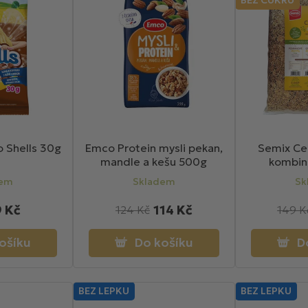
o Shells 30g
Emco Protein mysli pekan,
Semix Cer
mandle a kešu 500g
kombin
dem
Skladem
Sk
9 Kč
114 Kč
124 Kč
149 K
ošíku
Do košíku
D
BEZ LEPKU
BEZ LEPKU