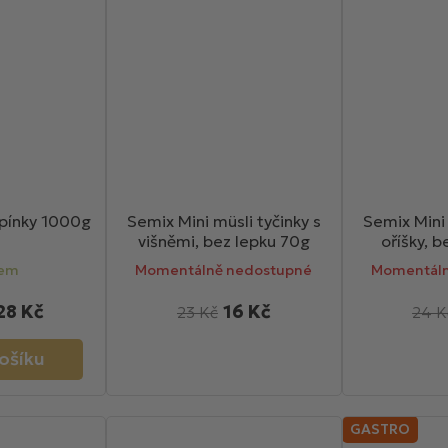
upínky 1000g
Semix Mini müsli tyčinky s
Semix Mini 
višněmi, bez lepku 70g
oříšky, 
dem
Momentálně nedostupné
Momentáln
28 Kč
16 Kč
23 Kč
24 K
ošíku
GASTRO