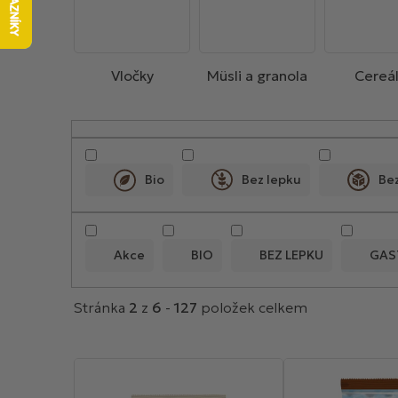
Vločky
Müsli a granola
Cereál
V
ý
p
Bio
Bez lepku
Be
i
s
p
Akce
BIO
BEZ LEPKU
GAS
r
o
Stránka
2
z
6
-
127
položek celkem
d
u
k
t