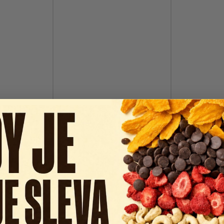
srdíčka s
Bonavita Křupavé mini kuličky
Bonavita Cor
ou 50g
Protein FIT 350g
1
dem
Skladem
Sk
1 Kč
119 Kč
129 Kč
99 K
ošíku
Do košíku
D
BEZ LEPKU