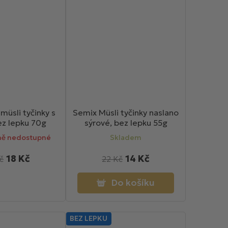
müsli tyčinky s
Semix Müsli tyčinky naslano
bez lepku 70g
sýrové, bez lepku 55g
ě nedostupné
Skladem
18 Kč
14 Kč
č
22 Kč
Do košíku
BEZ LEPKU