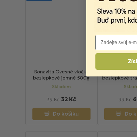
Email
Zís
Bonavita Ovesné vločky
FITBOY Oves
bezlepkové jemné 500g
bezlepkové tr
Skladem
Skla
32 Kč
6
39 Kč
99 Kč
Do košíku
Do k