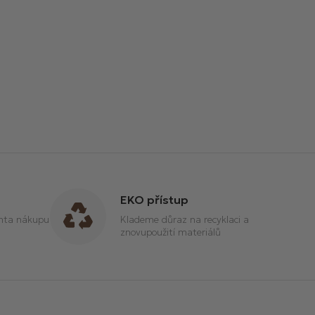
EKO přístup
anta nákupu
Klademe důraz na recyklaci a
znovupoužití materiálů