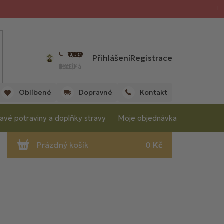
702 059 198
Přihlášení
Registrace
(Po - Pá 7:00 - 15:30 hod.)
Oblíbené
Dopravné
Kontakt
avé potraviny a doplňky stravy
Moje objednávka