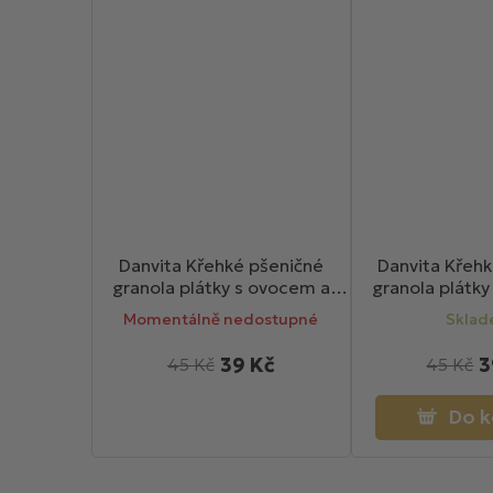
Danvita Křehké pšeničné
Danvita Křeh
granola plátky s ovocem a
granola plátk
medem 130g
brusinkami a 
Momentálně nedostupné
Skla
130
39 Kč
3
45 Kč
45 Kč
Do k