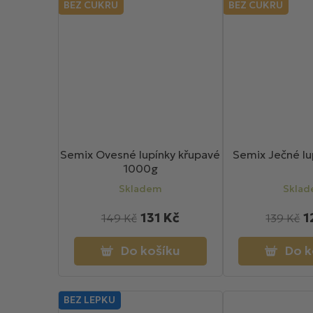
BEZ CUKRU
BEZ CUKRU
Semix Ovesné lupínky křupavé
Semix Ječné l
1000g
Skladem
Skla
131 Kč
1
149 Kč
139 Kč
Do košíku
Do k
BEZ LEPKU