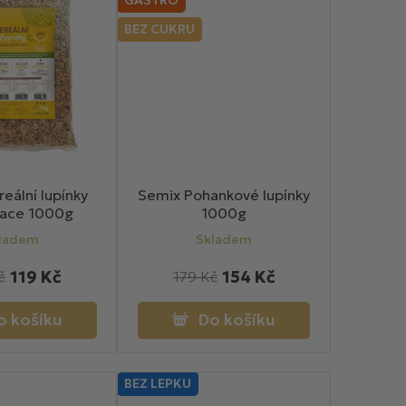
í
BEZ CUKRU
p
r
o
d
u
k
t
eální lupínky
Semix Pohankové lupínky
ů
ace 1000g
1000g
ladem
Skladem
119 Kč
154 Kč
č
179 Kč
o košíku
Do košíku
BEZ LEPKU