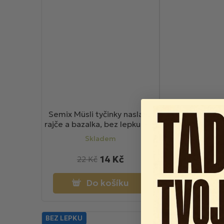
Semix Müsli tyčinky naslano
Semix Müsli 
rajče a bazalka, bez lepku 55g
čokolád
Skladem
Skla
14 Kč
1
22 Kč
17 Kč
Do košíku
Do k
BEZ LEPKU
BEZ LEPKU