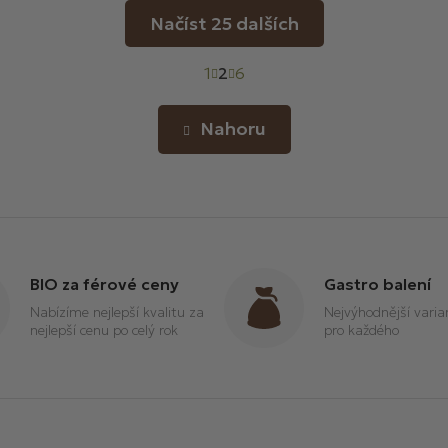
Načíst 25 dalších
S
1
2
t
6
O
r
v
á
Nahoru
l
n
k
á
o
d
v
a
á
c
n
í
í
p
r
BIO za férové ceny
Gastro balení
v
Nabízíme nejlepší kvalitu za
Nejvýhodnější vari
k
nejlepší cenu po celý rok
pro každého
y
v
ý
p
i