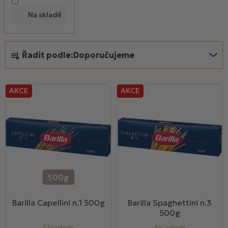
d
Na skladě
u
k
Ř
t
Řadit podle:
Doporučujeme
a
ů
z
e
AKCE
AKCE
n
í
p
r
o
d
u
500g
k
Barilla Capellini n.1 500g
Barilla Spaghettini n.3
t
500g
ů
Skladem
Skladem