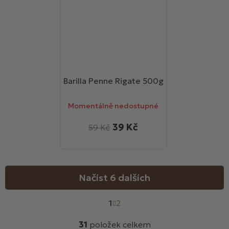
Barilla Penne Rigate 500g
Momentálně nedostupné
39 Kč
59 Kč
Načíst 6 dalších
S
1
t
2
r
O
á
31
položek celkem
v