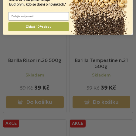
Email
Získat 10% slevu
Barilla Risoni n.26 500g
Barilla Tempestine n.21
500g
Skladem
Skladem
39 Kč
39 Kč
59 Kč
59 Kč
Do košíku
Do košíku
AKCE
AKCE