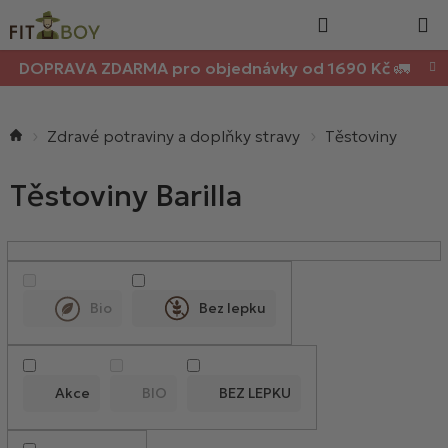
Nákupn
Přejít
Hledat
na
košík
obsah
DOPRAVA ZDARMA pro objednávky od 1690 Kč 🚛
Domů
Zdravé potraviny a doplňky stravy
Těstoviny
Těstoviny Barilla
V
ý
p
Bio
Bez lepku
i
s
p
Akce
BIO
BEZ LEPKU
r
o