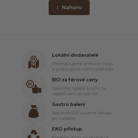
n
l
Nahoru
k
á
o
d
v
a
á
c
n
í
í
p
r
Lokální dodavatelé
v
Minimalizujeme uhlíkovou stopu
k
a podporujeme místní podnikání
y
v
BIO za férové ceny
ý
Nabízíme nejlepší kvalitu za
p
nejlepší cenu po celý rok
i
Gastro balení
s
u
Nejvýhodnější varianta nákupu
pro každého
EKO přístup
Klademe důraz na recyklaci a