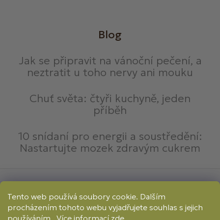
Blog
Jak se připravit na vánoční pečení, a
neztratit u toho nervy ani mouku
Chuť světa: čtyři kuchyně, jeden
příběh
10 snídaní pro energii a soustředění:
Nastartujte mozek zdravým cukrem
Způsoby platby:
Tento web používá soubory cookie. Dalším
Online
Převod
Dobírka
procházením tohoto webu vyjadřujete souhlas s jejich
Způsoby dopravy:
používáním.. Více informací
zde
.