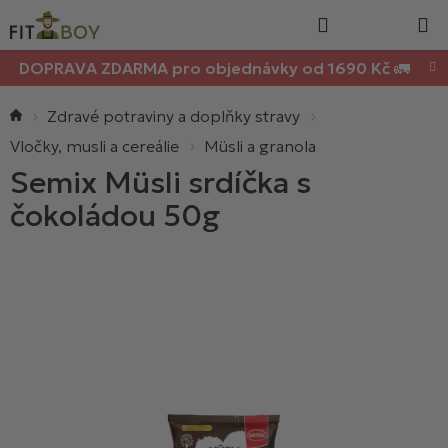
Nákupn
Přejít
Hledat
na
košík
obsah
DOPRAVA ZDARMA pro objednávky od 1690 Kč 🚛
Domů
Zdravé potraviny a doplňky stravy
Vločky, musli a cereálie
Müsli a granola
Semix Müsli srdíčka s
čokoládou 50g